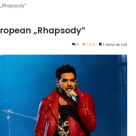
 „Rhapsody”
uropean „Rhapsody”
1
1.415
1 minut de citit