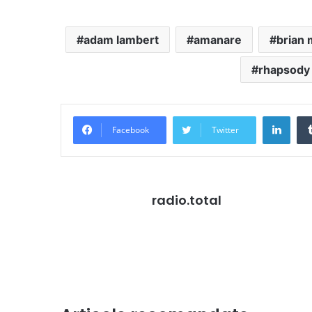
adam lambert
amanare
brian
rhapsody
Link
Facebook
Twitter
radio.total