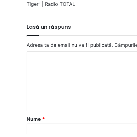
Tiger” | Radio TOTAL
Lasă un răspuns
Adresa ta de email nu va fi publicată.
Câmpurile
C
o
m
e
n
t
a
Nume
*
r
i