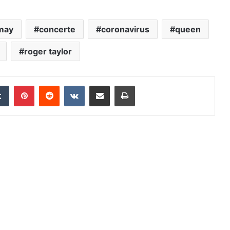
 may
concerte
coronavirus
queen
roger taylor
edIn
Tumblr
Pinterest
Reddit
VKontakte
Distribuie prin mail
Tipărește