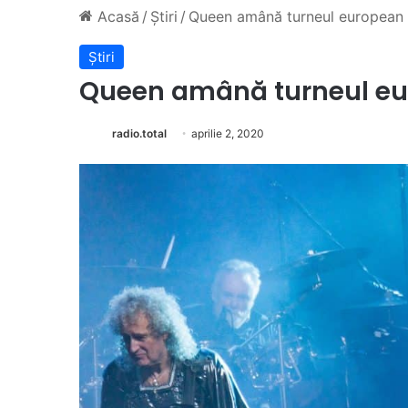
Acasă
/
Știri
/
Queen amână turneul european
Știri
Queen amână turneul e
radio.total
aprilie 2, 2020