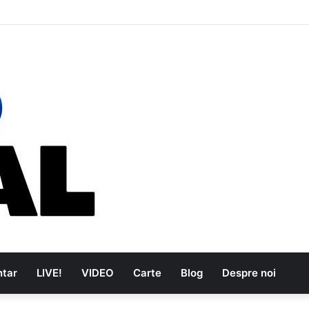
i care au dus muzica tradițională românească la un alt nivel
tar
LIVE!
VIDEO
Carte
Blog
Despre noi