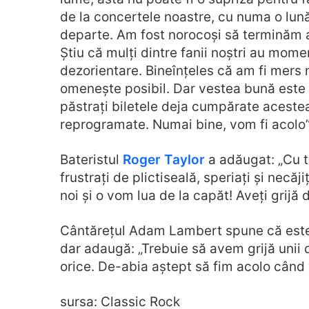
de la concertele noastre, cu numa o lună
departe. Am fost norocoși să terminăm ac
Știu că mulți dintre fanii noștri au mo
dezorientare. Bineînțeles că am fi mers 
omenește posibil. Dar vestea bună este
păstrați biletele deja cumpărate acestea
reprogramate. Numai bine, vom fi acolo
Bateristul
Roger Taylor
a adăugat: „Cu to
frustrați de plictiseală, speriați și nec
noi și o vom lua de la capăt! Aveți grijă
Cântărețul Adam Lambert spune că este
dar adaugă: „Trebuie să avem grijă unii 
orice. De-abia aștept să fim acolo când v
sursa: Classic Rock