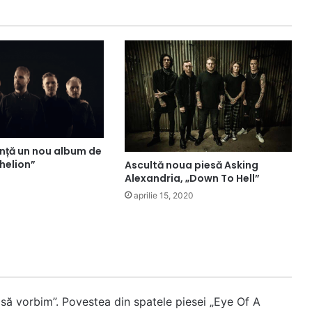
nță un nou album de
helion”
Ascultă noua piesă Asking
Alexandria, „Down To Hell”
aprilie 15, 2020
e să vorbim”. Povestea din spatele piesei „Eye Of A