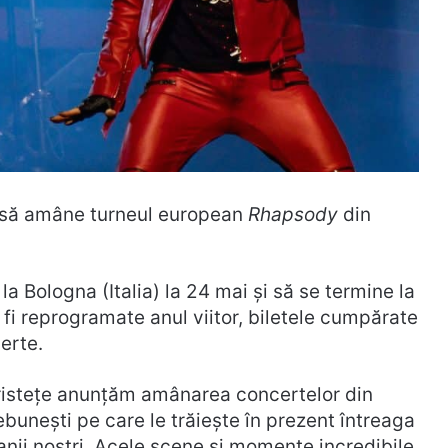
i să amâne turneul european
Rhapsody
din
 Bologna (Italia) la 24 mai și să se termine la
r fi reprogramate anul viitor, biletele cumpărate
certe.
ristețe anunțăm amânarea concertelor din
ebunești pe care le trăiește în prezent întreaga
fanii noștri. Acele scene și momente incredibile