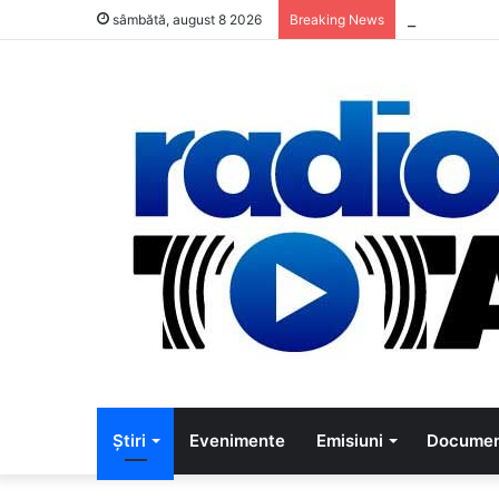
5 muzicien
sâmbătă, august 8 2026
Breaking News
Știri
Evenimente
Emisiuni
Documen