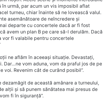
 în urmă, par acum un vis imposibil aflat
el turneu, chiar înainte să ne lovească valul.
mente asemănătoare de neîncredere și
mai departe cu concertele dacă ar fi fost
 că avem un plan B pe care să-l derulăm. Dacă
 vor fi valabile pentru concertele
”
ții ne aflăm în aceeași situație. Devastați,
ăjiți. Dar…ne vom aduna, vom da praful jos de pe
 de voi. Revenim cât de curând posibil”.
 dezamăgit de această amânare a turneului,
de alții și să punem sănătatea mai presus de
om fi în siguranță”.