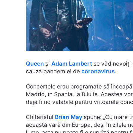
Queen
și
Adam Lambert
se văd nevoiț
cauza pandemiei de
coronavirus
.
Concertele erau programate să înceapă la
Madrid, în Spania, la 8 iulie. Acestea vo
deja fiind valabile pentru viitoarele con
Chitaristul
Brian May
spune: „Cu mare t
această vară din Europa, deși în zilele n
lume, asta nu poate fi o supriză pentru 