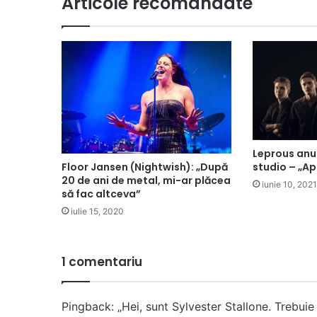
Articole recomandate
Leprous anu
Floor Jansen (Nightwish): „După
studio – „Ap
20 de ani de metal, mi-ar plăcea
iunie 10, 2021
să fac altceva”
iulie 15, 2020
1 comentariu
Pingback:
„Hei, sunt Sylvester Stallone. Trebui