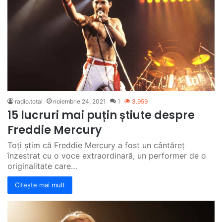
radio.total
noiembrie 24, 2021
1
3.959
15 lucruri mai puțin știute despre
Freddie Mercury
Toți știm că Freddie Mercury a fost un cântăreț
înzestrat cu o voce extraordinară, un performer de o
originalitate care…
Citește mai mult