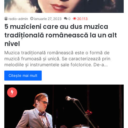
radio-admin
ianuarie 27, 2023
0
20.113
5 muzicieni care au dus muzica
tradițională românească la un alt
nivel
Muzica tradițională românească este o formă de
muzică frumoasă și unică. Se caracterizează prin
melodiile și instrumentele sale folclorice. De-a…
Citește mai mult