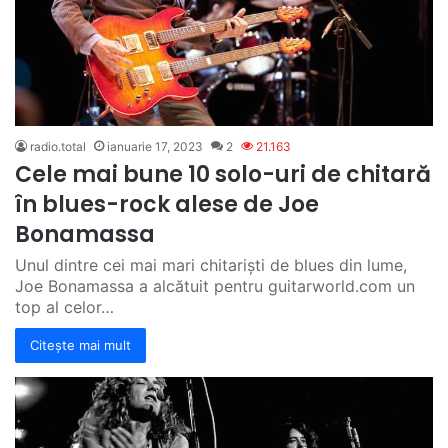
radio.total
ianuarie 17, 2023
2
21.163
Cele mai bune 10 solo-uri de chitară
în blues-rock alese de Joe
Bonamassa
Unul dintre cei mai mari chitariști de blues din lume,
Joe Bonamassa a alcătuit pentru guitarworld.com un
top al celor…
Citește mai mult