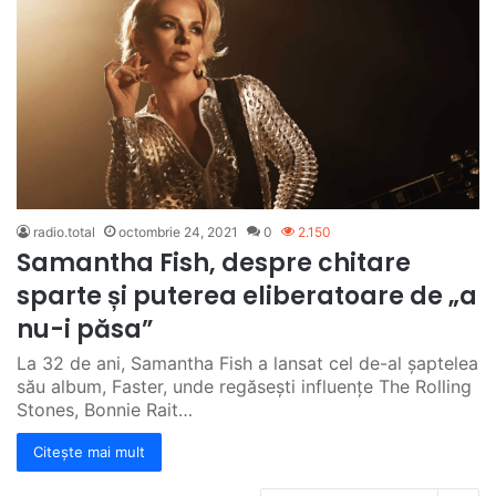
radio.total
octombrie 24, 2021
0
2.150
Samantha Fish, despre chitare
sparte și puterea eliberatoare de „a
nu-i păsa”
La 32 de ani, Samantha Fish a lansat cel de-al șaptelea
său album, Faster, unde regăsești influențe The Rolling
Stones, Bonnie Rait…
Citește mai mult