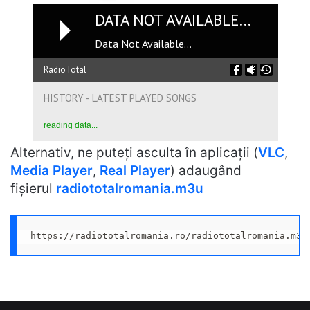
DATA NOT AVAILABLE...
Data Not Available...
RadioTotal
HISTORY - LATEST PLAYED SONGS
reading data...
Alternativ, ne puteți asculta în aplicații (
VLC
,
Media Player
,
Real Player
) adaugând
fișierul
radiototalromania.m3u
https://radiototalromania.ro/radiototalromania.m3u