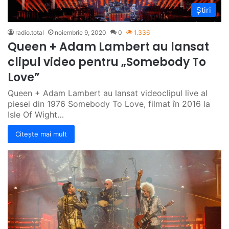
Știri
radio.total
noiembrie 9, 2020
0
1.336
Queen + Adam Lambert au lansat
clipul video pentru „Somebody To
Love”
Queen + Adam Lambert au lansat videoclipul live al
piesei din 1976 Somebody To Love, filmat în 2016 la
Isle Of Wight…
Citește mai mult