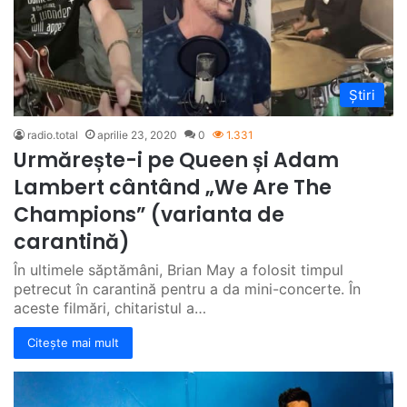
Știri
radio.total
aprilie 23, 2020
0
1.331
Urmărește-i pe Queen și Adam
Lambert cântând „We Are The
Champions” (varianta de
carantină)
În ultimele săptămâni, Brian May a folosit timpul
petrecut în carantină pentru a da mini-concerte. În
aceste filmări, chitaristul a…
Citește mai mult