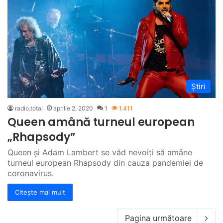
Știri
radio.total
aprilie 2, 2020
1
1.411
Queen amână turneul european
„Rhapsody”
Queen și Adam Lambert se văd nevoiți să amâne
turneul european Rhapsody din cauza pandemiei de
coronavirus.
Citește mai mult
Pagina următoare