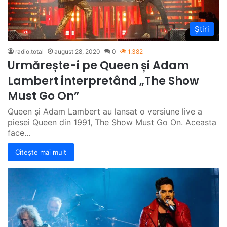
Știri
radio.total
august 28, 2020
0
1.382
Urmărește-i pe Queen și Adam
Lambert interpretând „The Show
Must Go On”
Queen și Adam Lambert au lansat o versiune live a
piesei Queen din 1991, The Show Must Go On. Aceasta
face…
Citește mai mult