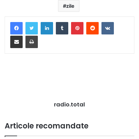
zile
LinkedIn
Tumblr
Pinterest
Reddit
VKontakte
Distribuie prin mail
Tipărește
radio.total
Articole recomandate