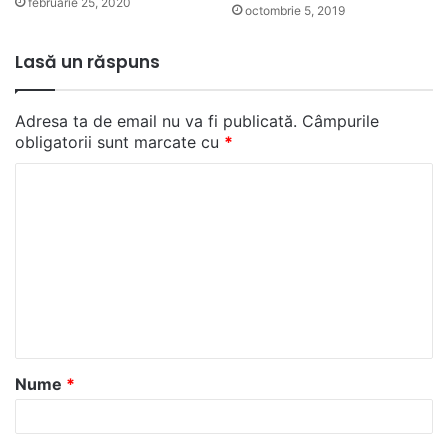
februarie 25, 2020
octombrie 5, 2019
Lasă un răspuns
Adresa ta de email nu va fi publicată.
Câmpurile
obligatorii sunt marcate cu
*
C
o
m
e
n
t
a
Nume
*
r
i