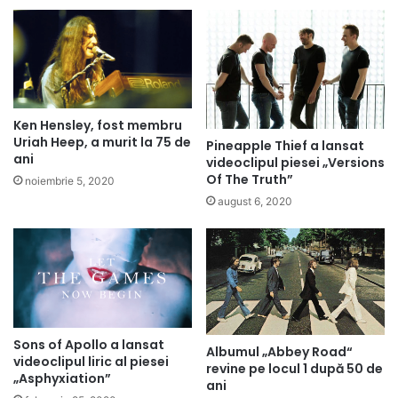
Ken Hensley, fost membru
Uriah Heep, a murit la 75 de
Pineapple Thief a lansat
ani
videoclipul piesei „Versions
Of The Truth”
noiembrie 5, 2020
august 6, 2020
Sons of Apollo a lansat
Albumul „Abbey Road“
videoclipul liric al piesei
revine pe locul 1 după 50 de
„Asphyxiation”
ani