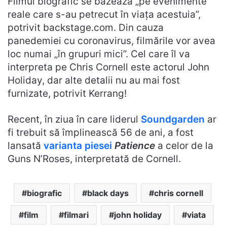
Filmul biografic se bazează „pe evenimente
reale care s-au petrecut în viața acestuia”,
potrivit backstage.com. Din cauza
panedemiei cu coronavirus, filmările vor avea
loc numai „în grupuri mici”. Cel care îl va
interpreta pe Chris Cornell este actorul John
Holiday, dar alte detalii nu au mai fost
furnizate, potrivit Kerrang!
Recent, în ziua în care liderul
Soundgarden
ar
fi trebuit să împlinească 56 de ani, a fost
lansată
varianta piesei
Patience
a celor de la
Guns N’Roses, interpretată de Cornell.
biografic
black days
chris cornell
film
filmari
john holiday
viata