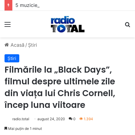
5 muzicieni care au dus muzica tradițională românească la un alt nivel
Meniu
C
Acasă
/
Știri
Știri
Filmările la „Black Days”,
filmul despre ultimele zile
din viața lui Chris Cornell,
încep luna viitoare
radio.total
august 24, 2020
0
1.394
Mai puțin de 1 minut