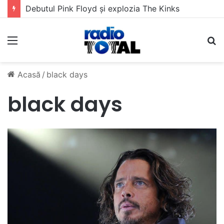
Debutul Pink Floyd și explozia The Kinks
Meniu
C
Acasă
/
black days
black days