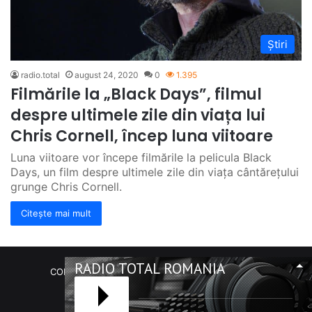
Știri
radio.total
august 24, 2020
0
1.395
Filmările la „Black Days”, filmul
despre ultimele zile din viața lui
Chris Cornell, încep luna viitoare
Luna viitoare vor începe filmările la pelicula Black
Days, un film despre ultimele zile din viața cântărețului
grunge Chris Cornell.
Citește mai mult
RADIO TOTAL ROMANIA
COPYRIGHT Radio Total România. (C) 2020-2023
Facebook
RSS