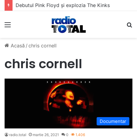
Debutul Pink Floyd și explozia The Kinks
Meniu
C
Acasă
/
chris cornell
chris cornell
Documentar
radio.total
martie 26, 2021
0
1.406