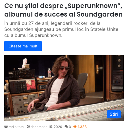
Ce nu știai despre „Superunknown”,
albumul de succes al Soundgarden
În urmă cu 27 de ani, legendarii rockeri de la
Soundgarden ajungeau pe primul loc în Statele Unite
cu albumul Superunknown.
Citește mai mult
Știri
radio.total
decembrie 15, 2020
0
1.338