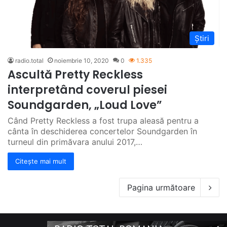
Știri
radio.total
noiembrie 10, 2020
0
1.335
Ascultă Pretty Reckless
interpretând coverul piesei
Soundgarden, „Loud Love”
Când Pretty Reckless a fost trupa aleasă pentru a
cânta în deschiderea concertelor Soundgarden în
turneul din primăvara anului 2017,…
Citește mai mult
Pagina următoare