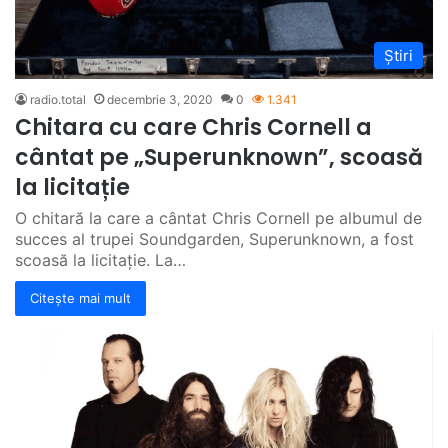
Știri
radio.total
decembrie 3, 2020
0
1.341
Chitara cu care Chris Cornell a
cântat pe „Superunknown”, scoasă
la licitație
O chitară la care a cântat Chris Cornell pe albumul de
succes al trupei Soundgarden, Superunknown, a fost
scoasă la licitație. La…
Citește mai mult