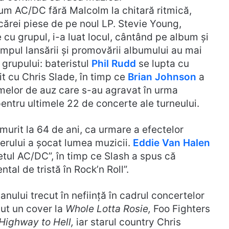
bum AC/DC fără Malcolm la chitară ritmică,
ecărei piese de pe noul LP. Stevie Young,
cu grupul, i-a luat locul, cântând pe album și
impul lansării și promovării albumului au mai
grupului: bateristul
Phil Rudd
se lupta cu
uit cu Chris Slade, în timp ce
Brian Johnson
a
emelor de auz care s-au agravat în urma
pentru ultimele 22 de concerte ale turneului.
urit la 64 de ani, ca urmare a efectelor
erului a șocat lumea muzicii.
Eddie Van Halen
fletul AC/DC”, în timp ce Slash a spus că
al de tristă în Rock’n Roll”.
anului trecut în neființă în cadrul concertelor
cut un cover la
Whole Lotta Rosie,
Foo Fighters
Highway to Hell,
iar starul country Chris