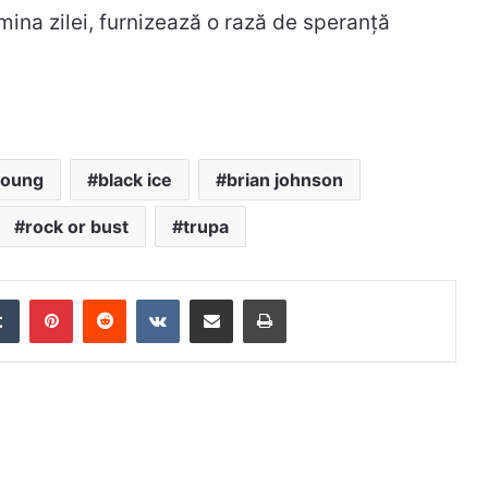
ina zilei, furnizează o rază de speranță
young
black ice
brian johnson
rock or bust
trupa
edIn
Tumblr
Pinterest
Reddit
VKontakte
Distribuie prin mail
Tipărește