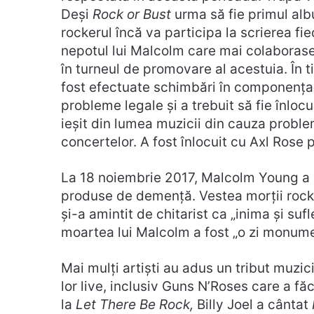
Deși
Rock or Bust
urma să fie primul al
rockerul încă va participa la scrierea fi
nepotul lui Malcolm care mai colaborase 
în turneul de promovare al acestuia. În t
fost efectuate schimbări în componența 
probleme legale și a trebuit să fie înloc
ieșit din lumea muzicii din cauza probl
concertelor. A fost înlocuit cu Axl Rose 
La 18 noiembrie 2017, Malcolm Young a m
produse de demență. Vestea morții rock
și-a amintit de chitarist ca „inima și su
moartea lui Malcolm a fost „o zi monument
Mai mulți artiști au adus un tribut muzici
lor live, inclusiv Guns N’Roses care a fă
la
Let There Be Rock,
Billy Joel a cântat