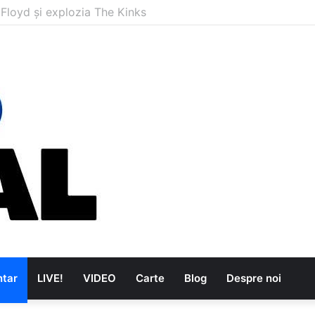
are au dus muzica tradițională românească la un alt nivel
tar
LIVE!
VIDEO
Carte
Blog
Despre noi