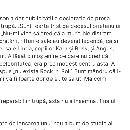
son a dat publicității o declarație de presă
trupă. „Sunt foarte trist de decesul prietenului
 „Nu-mi vine să cred că a murit. Ne distram
hitării, riffurile sale au devenit legendă, ca și
i sale Linda, copiilor Kara și Ross, și Angus,
m. A lăsat o moștenire pe care nu cred că
 celebritatea, era prea modest pentru asta. A
pus „nu exista Rock ‘n’ Roll’. Sunt mândru că l-
i va fi foarte dor de el. te salut, Malcolm
reparabil în trupă, asta nu a însemnat finalul
ate de lansarea unui nou album de studio al