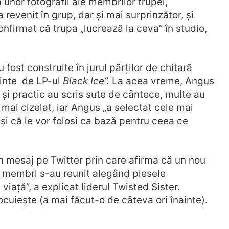
a unor fotografii ale membrilor trupei,
revenit în grup, dar și mai surprinzător, și
onfirmat că trupa „lucrează la ceva” în studio,
fost construite în jurul părților de chitară
ainte de LP-ul
Black Ice”.
La acea vreme, Angus
și practic au scris sute de cântece, multe au
u mai cizelat, iar Angus „a selectat cele mai
și că le vor folosi ca bază pentru ceea ce
n mesaj pe Twitter prin care afirma că un nou
u membri s-au reunit alegând piesele
iață”, a explicat liderul Twisted Sister.
ocuiește (a mai făcut-o de câteva ori înainte).