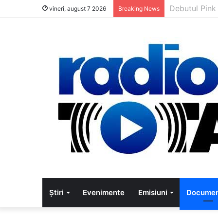
5 muzicieni c
vineri, august 7 2026
Breaking News
Știri
Evenimente
Emisiuni
Documen