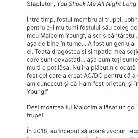
Stapleton,
You Shook Me All Night Long.
Între timp, fostul membru al trupei, John
pentru a-i mulțumi fostului său coleg de 
meu Malcolm Young”, a scris cântărețul.
așa de bine în turneu. A fost un geniu al c
el. Toată dragostea și simpatia mea soție
care sunt devastați… așa cum toți sunte
mulți o pot lăsa. Nu i-a plăcut niciodată
fost cel care a creat AC/DC pentru că a s
am cunoscut și că i-am fost prieten, și îm
Young!”
Deși moartea lui Malcolm a lăsat un gol i
trupei.
În 2018, au început să apară zvonuri leg