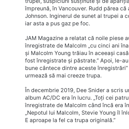
trupei, suspiciuni susținute și de apariți
împreună, în Vancouver. Rudd părea că a 
Johnson. Inginerul de sunet al trupei a c
iar asta a pus gaz pe foc.
JAM Magazine a relatat că noile piese au 
înregistrate de Malcolm „cu cinci ani în
și Malcolm Young trăiau în aceeași casă 
fost înregistrate și păstrate.” Apoi, le-a
bune cântece dintre aceste înregistrări” 
urmează să mai creeze trupa.
În decembrie 2019, Dee Snider a scris u
album AC/DC era în lucru. „Toți cei patr
înregistrate de Malcolm când încă era în v
„Nepotul lui Malcolm, Stevie Young îl înl
E aproape la fel ca trupa originală.”