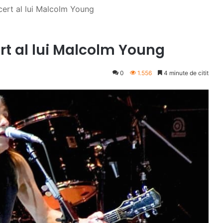
ncert al lui Malcolm Young
ert al lui Malcolm Young
0
1.556
4 minute de citit