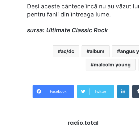
Deși aceste cântece încă nu au văzut lum
pentru fanii din întreaga lume.
sursa: Ultimate Classic Rock
ac/dc
album
angus 
malcolm young
Link
Facebook
Twitter
radio.total