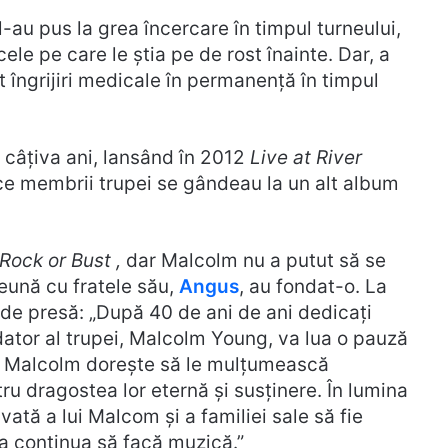
-au pus la grea încercare în timpul turneului,
cele pe care le știa pe de rost înainte. Dar, a
it îngrijiri medicale în permanență în timpul
 câțiva ani, lansând în 2012
Live at River
p ce membrii trupei se gândeau la un alt album
Rock or Bust ,
dar Malcolm nu a putut să se
eună cu fratele său,
Angus
, au fondat-o. La
de presă: „După 40 de ani de ani dedicați
dator al trupei, Malcolm Young, va lua o pauză
. Malcolm dorește să le mulțumească
ru dragostea lor eternă și susținere. În lumina
vată a lui Malcom și a familiei sale să fie
a continua să facă muzică.”