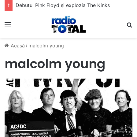
Debutul Pink Floyd și explozia The Kinks
Meniu
C
Acasă
/
malcolm young
malcolm young