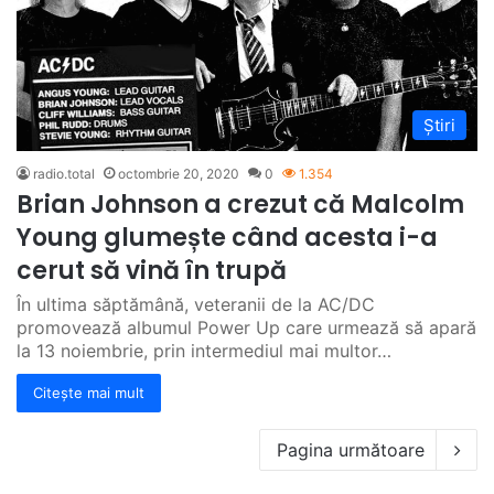
Știri
radio.total
octombrie 20, 2020
0
1.354
Brian Johnson a crezut că Malcolm
Young glumește când acesta i-a
cerut să vină în trupă
În ultima săptămână, veteranii de la AC/DC
promovează albumul Power Up care urmează să apară
la 13 noiembrie, prin intermediul mai multor…
Citește mai mult
Pagina următoare