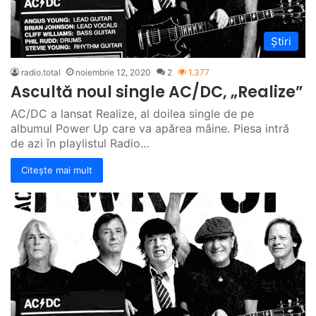
Știri
radio.total
noiembrie 12, 2020
2
1.377
Ascultă noul single AC/DC, „Realize”
AC/DC a lansat Realize, al doilea single de pe
albumul Power Up care va apărea mâine. Piesa intră
de azi în playlistul Radio…
Citește mai mult