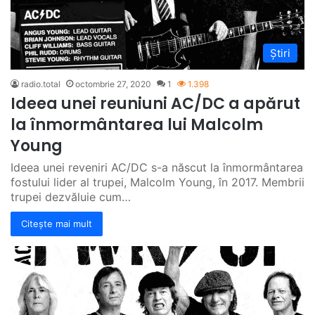
Știri
radio.total
octombrie 27, 2020
1
1.398
Ideea unei reuniuni AC/DC a apărut
la înmormântarea lui Malcolm
Young
Ideea unei reveniri AC/DC s-a născut la înmormântarea
fostului lider al trupei, Malcolm Young, în 2017. Membrii
trupei dezvăluie cum…
Citește mai mult