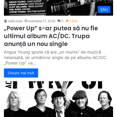
Știri
radio.total
noiembrie 11, 2020
0
1.324
„Power Up” s-ar putea să nu fie
ultimul album AC/DC. Trupa
anunță un nou single
Angus Young spune că are „un munte” de muzică
nelansată, iar următorul single de pe albumu AC/DC
„Power Up” va…
Citește mai mult