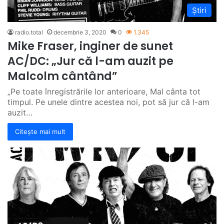
Știri
radio.total
decembrie 3, 2020
0
1.345
Mike Fraser, inginer de sunet
AC/DC: „Jur că l-am auzit pe
Malcolm cântând”
„Pe toate înregistrările lor anterioare, Mal cânta tot
timpul. Pe unele dintre acestea noi, pot să jur că l-am
auzit…
Citește mai mult