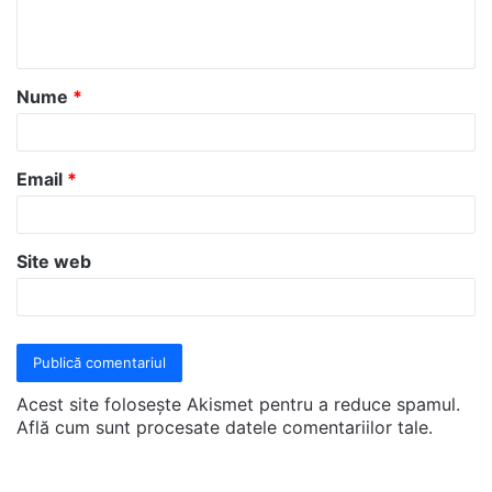
n
t
a
Nume
*
r
i
u
Email
*
*
Site web
Acest site folosește Akismet pentru a reduce spamul.
Află cum sunt procesate datele comentariilor tale
.