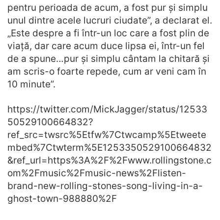
pentru perioada de acum, a fost pur și simplu
unul dintre acele lucruri ciudate”, a declarat el.
„Este despre a fi într-un loc care a fost plin de
viață, dar care acum duce lipsa ei, într-un fel
de a spune…pur și simplu cântam la chitară și
am scris-o foarte repede, cum ar veni cam în
10 minute”.
https://twitter.com/MickJagger/status/12533
50529100664832?
ref_src=twsrc%5Etfw%7Ctwcamp%5Etweete
mbed%7Ctwterm%5E1253350529100664832
&ref_url=https%3A%2F%2Fwww.rollingstone.c
om%2Fmusic%2Fmusic-news%2Flisten-
brand-new-rolling-stones-song-living-in-a-
ghost-town-988880%2F