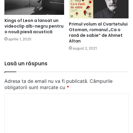
Kings of Leon a lansat un
Primul volum al Cvartetului
videoclip alb-negru pentru
Otoman, romanul „Ca o
o nouă piesă acustică
rană de sabie” de Ahmet
aprilie 1, 2020
Altan
august 2, 2021
Lasă un răspuns
Adresa ta de email nu va fi publicată.
Câmpurile
obligatorii sunt marcate cu
*
C
o
m
e