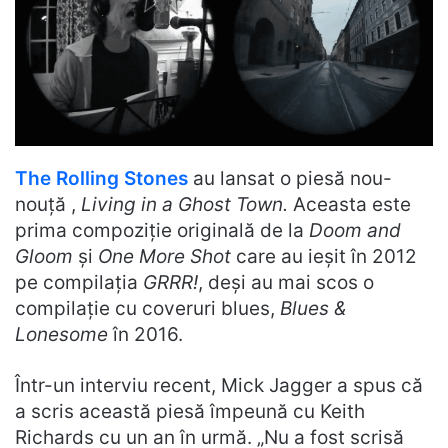
The Rolling Stones
au lansat o piesă nou-
nouță ,
Living in a Ghost Town.
Aceasta este
prima compoziție originală de la
Doom and
Gloom
și
One More Shot
care au ieșit în 2012
pe compilația
GRRR!
, deși au mai scos o
compilație cu coveruri blues,
Blues &
Lonesome
în 2016.
Într-un interviu recent, Mick Jagger a spus că
a scris această piesă împeună cu Keith
Richards cu un an în urmă. „Nu a fost scrisă