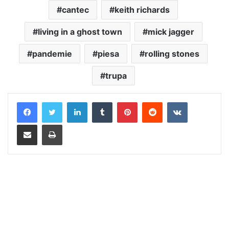
cantec
keith richards
living in a ghost town
mick jagger
pandemie
piesa
rolling stones
trupa
LinkedIn
Tumblr
Pinterest
Reddit
VKontakte
Distribuie prin mail
Tipărește