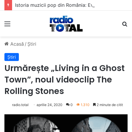
Istoria muzicii pop din România: Evoluția unui gen muzical în timp
Meniu
C
Acasă
/
Știri
Știri
Urmărește „Living in a Ghost
Town”, noul videoclip The
Rolling Stones
radio.total
aprilie 24, 2020
0
1.310
2 minute de citit