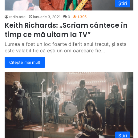
Știri
radio.total
ianuarie 3, 2021
0
1.395
Keith Richards: „Scriam cântece în
timp ce mă uitam la TV”
Lumea a fost un loc foarte diferit anul trecut, și asta
este valabil fie că ești un om oarecare fie…
Citește mai mult
Știri