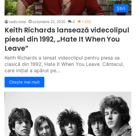
Știri
radio.total
octombrie 22, 2020
0
1.352
Keith Richards lansează videcolipul
piesei din 1992, „Hate It When You
Leave”
Keith Richards a lansat videoclipul pentru piesa sa
clasică din 1992, Hate It When You Leave. Cântecul,
care inițial a apărut pe…
Citește mai mult