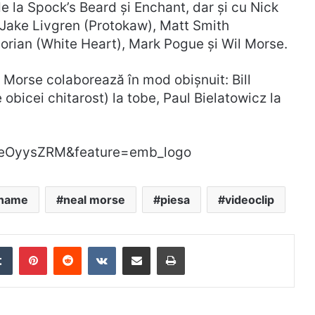
la Spock’s Beard și Enchant, dar și cu Nick
), Jake Livgren (Protokaw), Matt Smith
Florian (White Heart), Mark Pogue și Wil Morse.
 Morse colaborează în mod obișnuit: Bill
obicei chitarost) la tobe, Paul Bielatowicz la
2eOyysZRM&feature=emb_logo
 name
neal morse
piesa
videoclip
edIn
Tumblr
Pinterest
Reddit
VKontakte
Distribuie prin mail
Tipărește