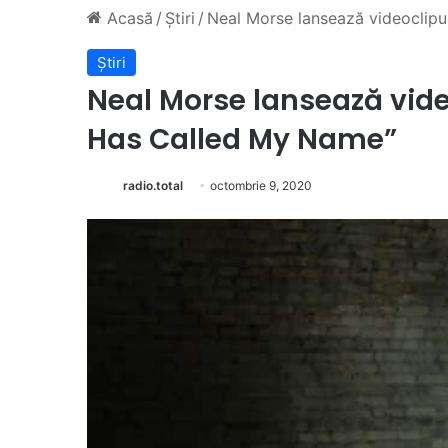
Acasă
/
Știri
/
Neal Morse lansează videoclipu
Știri
Neal Morse lansează video
Has Called My Name”
radio.total
octombrie 9, 2020