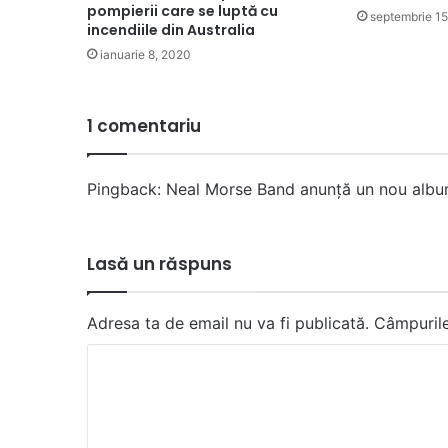
pompierii care se luptă cu
septembrie 15
incendiile din Australia
ianuarie 8, 2020
1 comentariu
Pingback:
Neal Morse Band anunță un nou albu
Lasă un răspuns
Adresa ta de email nu va fi publicată.
Câmpurile
C
o
m