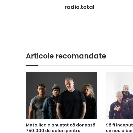
radio.total
Articole recomandate
Metallica a anunțat că donează
Să fi începu
750.000 de dolari pentru
un nou albu