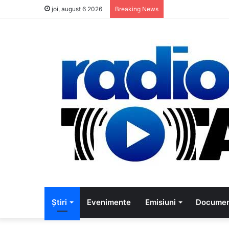
5 muzicieni car
joi, august 6 2026
Breaking News
Știri
Evenimente
Emisiuni
Documen