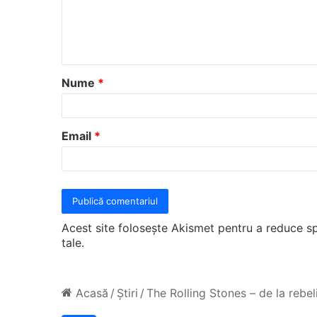
e
n
t
a
Nume
*
r
i
u
Email
*
*
Acest site folosește Akismet pentru a reduce 
tale
.