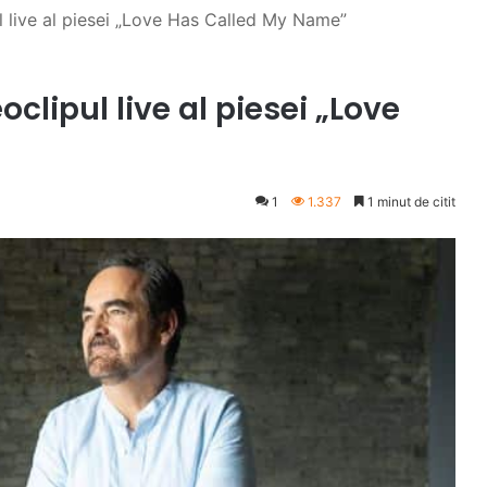
l live al piesei „Love Has Called My Name”
clipul live al piesei „Love
1
1.337
1 minut de citit