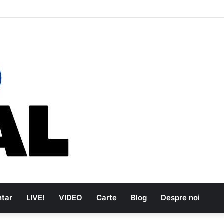
e au dus muzica tradițională românească la un alt nivel
tar
LIVE!
VIDEO
Carte
Blog
Despre noi