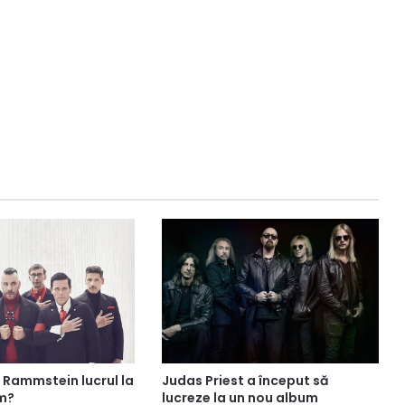
t Rammstein lucrul la
Judas Priest a început să
m?
lucreze la un nou album