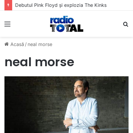
Debutul Pink Floyd și explozia The Kinks
Meniu
C
Acasă
/
neal morse
neal morse