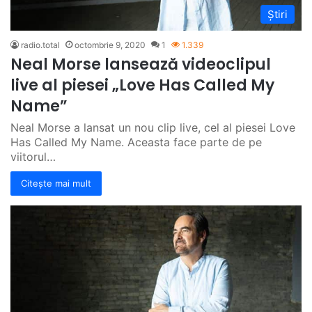
Știri
radio.total
octombrie 9, 2020
1
1.339
Neal Morse lansează videoclipul
live al piesei „Love Has Called My
Name”
Neal Morse a lansat un nou clip live, cel al piesei Love
Has Called My Name. Aceasta face parte de pe
viitorul…
Citește mai mult