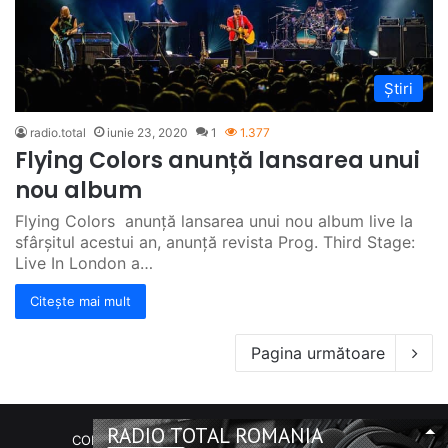
Știri
radio.total
iunie 23, 2020
1
1.377
Flying Colors anunță lansarea unui
nou album
Flying Colors anunță lansarea unui nou album live la
sfârșitul acestui an, anunță revista Prog. Third Stage:
Live In London a…
Citește mai mult
Pagina următoare
RADIO TOTAL ROMANIA
COPYRIGHT Radio Total România. (C) 2020-2023