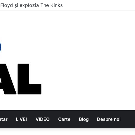
are au dus muzica tradițională românească la un alt nivel
tar
LIVE!
VIDEO
Carte
Blog
Despre noi