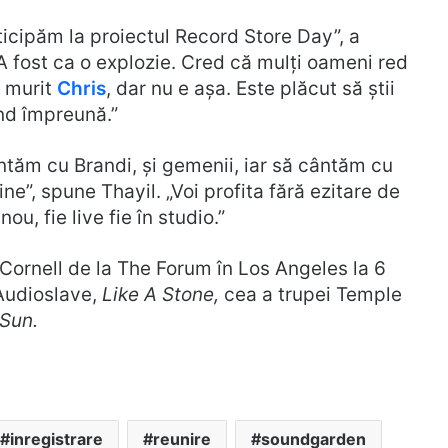
icipăm la proiectul Record Store Day”, a
A fost ca o explozie. Cred că mulți oameni red
a murit
Chris
, dar nu e așa. Este plăcut să știi
nd împreună.”
ântăm cu Brandi, și gemenii, iar să cântăm cu
e”, spune Thayil. „Voi profita fără ezitare de
ou, fie live fie în studio.”
s Cornell de la The Forum în Los Angeles la 6
 Audioslave,
Like A Stone,
cea a trupei Temple
 Sun.
inregistrare
reunire
soundgarden