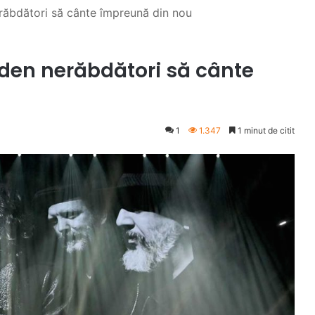
ăbdători să cânte împreună din nou
den nerăbdători să cânte
1
1.347
1 minut de citit