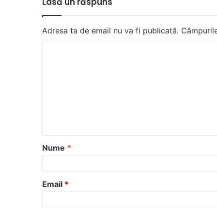
Lasă un răspuns
Adresa ta de email nu va fi publicată.
Câmpurile
C
o
m
e
n
t
a
Nume
*
r
i
u
Email
*
*