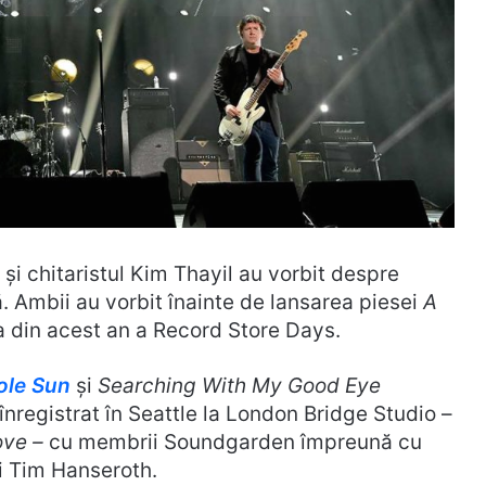
și chitaristul Kim Thayil au vorbit despre
. Ambii au vorbit înainte de lansarea piesei
A
eria din acest an a Record Store Days.
ole Sun
și
Searching With My Good Eye
înregistrat în Seattle la London Bridge Studio –
ove –
cu membrii Soundgarden împreună cu
 și Tim Hanseroth.