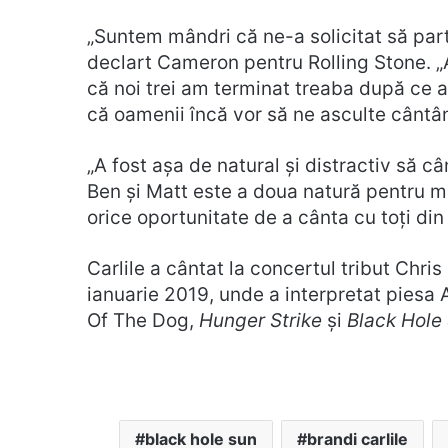
„Suntem mândri că ne-a solicitat să part
declart Cameron pentru Rolling Stone. „
că noi trei am terminat treaba după ce 
că oamenii încă vor să ne asculte cântâ
„A fost așa de natural și distractiv să c
Ben și Matt este a doua natură pentru min
orice oportunitate de a cânta cu toți din n
Carlile a cântat la concertul tribut Chri
ianuarie 2019, unde a interpretat piesa
Of The Dog,
Hunger Strike
și
Black Hole
black hole sun
brandi carlile