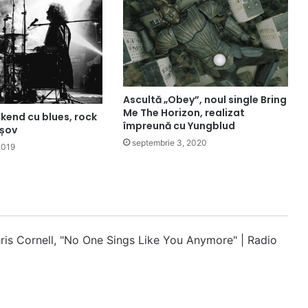
Ascultă „Obey”, noul single Bring
Me The Horizon, realizat
kend cu blues, rock
împreună cu Yungblud
așov
septembrie 3, 2020
2019
hris Cornell, "No One Sings Like You Anymore" | Radio