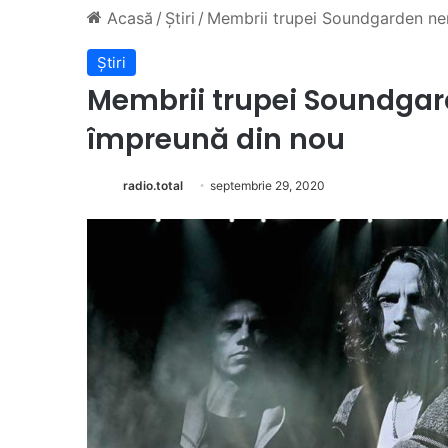
Acasă
/
Știri
/
Membrii trupei Soundgarden ner
Știri
Membrii trupei Soundgar
împreună din nou
radio.total
septembrie 29, 2020