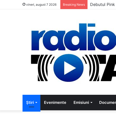
5 muzicieni c
vineri, august 7 2026
Breaking News
Știri
Evenimente
Emisiuni
Documen