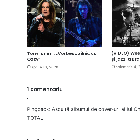
(VIDEO) Wee
Tony Iommi: „Vorbesc zilnic cu
și jazz la Br
Ozzy”
noiembrie 4, 
aprilie 13, 2020
1 comentariu
Pingback:
Ascultă albumul de cover-uri al lui C
TOTAL