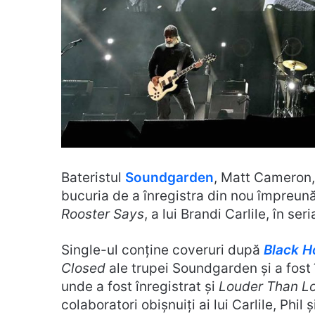
Bateristul
Soundgarden
, Matt Cameron, 
bucuria de a înregistra din nou împreună
Rooster Says
, a lui Brandi Carlile, în s
Single-ul conține coveruri după
Black H
Closed
ale trupei Soundgarden și a fost 
unde a fost înregistrat și
Louder Than L
colaboratori obișnuiți ai lui Carlile, Phil