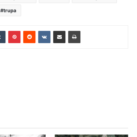
trupa
edIn
Tumblr
Pinterest
Reddit
VKontakte
Distribuie prin mail
Tipărește