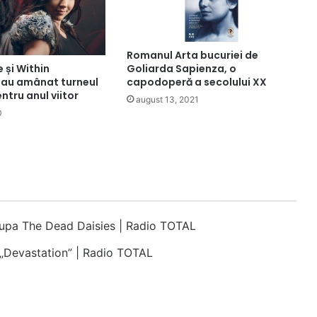
Romanul Arta bucuriei de
Goliarda Sapienza, o
 și Within
capodoperă a secolului XX
au amânat turneul
tru anul viitor
august 13, 2021
0
rupa The Dead Daisies | Radio TOTAL
i „Devastation” | Radio TOTAL