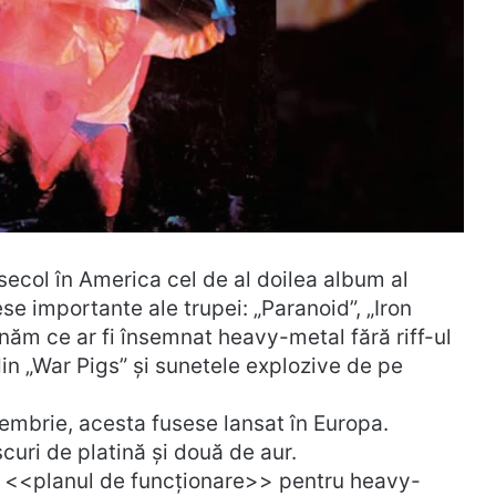
ecol în America cel de al doilea album al
iese importante ale trupei: „Paranoid”, „Iron
năm ce ar fi însemnat heavy-metal fără riff-ul
in „War Pigs” și sunetele explozive de pe
tembrie, acesta fusese lansat în Europa.
curi de platină și două de aur.
e <<planul de funcționare>> pentru heavy-