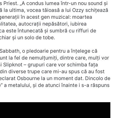
s Priest. „A condus lumea într-un nou sound și
 la ultima, vocea tăioasă a lui Ozzy schițează
generații în acest gen muzical: moartea
litatea, autocrații nepăsători, iubirea
ca este întunecată și sumbră cu riffuri de
chiar și un solo de tobe.
k Sabbath, o pledoarie pentru a înțelege că
t la fel de nemulțumiți, dintre care, mulți vor
i Slipknot – grupuri care vor schimba fața
 din diverse trupe care mi-au spus că au fost
 declarat Osbourne la un moment dat. Dincolo de
 a metalului, și de atunci înainte i s-a răspuns