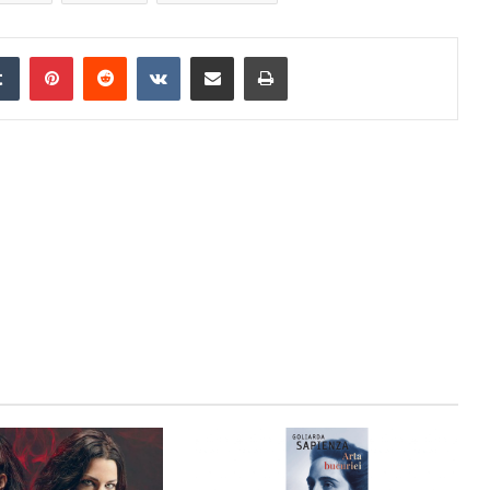
edIn
Tumblr
Pinterest
Reddit
VKontakte
Distribuie prin mail
Tipărește