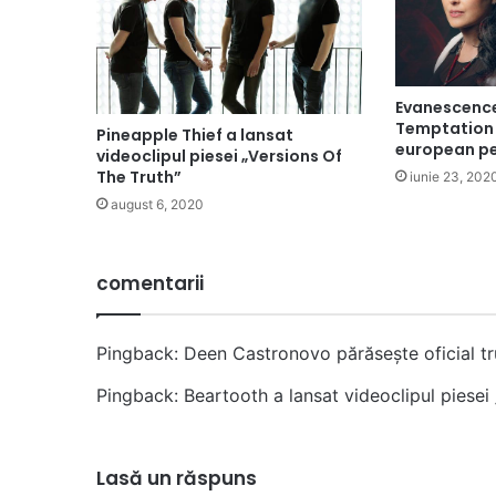
Evanescence
Temptation 
Pineapple Thief a lansat
european pen
videoclipul piesei „Versions Of
The Truth”
iunie 23, 202
august 6, 2020
comentarii
Pingback:
Deen Castronovo părăsește oficial t
Pingback:
Beartooth a lansat videoclipul piese
Lasă un răspuns