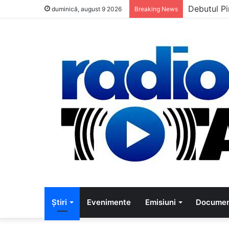
5 muzicien
duminică, august 9 2026
Breaking News
Știri
Evenimente
Emisiuni
Documen