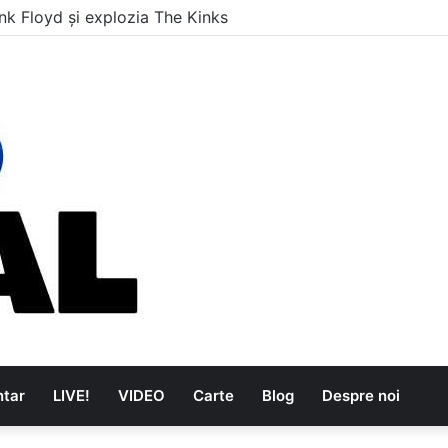
i care au dus muzica tradițională românească la un alt nive
tar
LIVE!
VIDEO
Carte
Blog
Despre noi