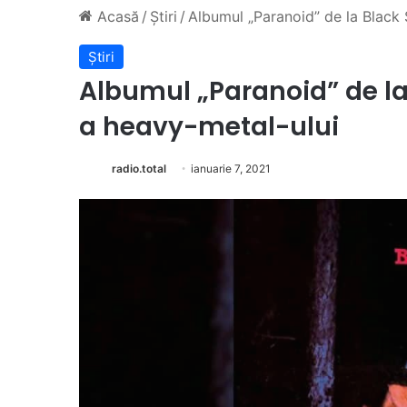
Acasă
/
Știri
/
Albumul „Paranoid” de la Black
Știri
Albumul „Paranoid” de l
a heavy-metal-ului
radio.total
ianuarie 7, 2021