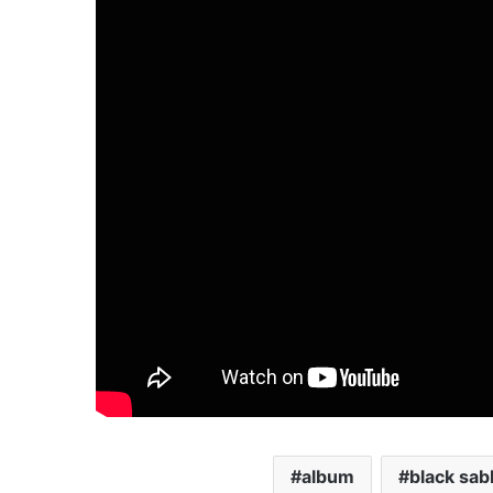
album
black sab