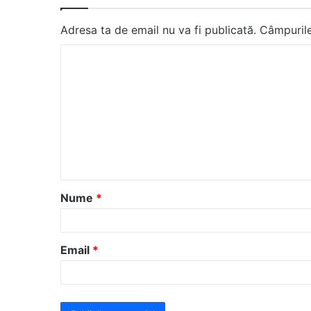
Adresa ta de email nu va fi publicată.
Câmpurile
C
o
m
e
n
t
a
Nume
*
r
i
u
Email
*
*