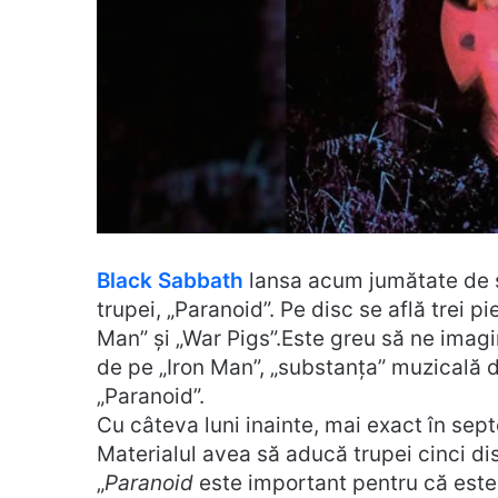
Black Sabbath
lansa acum jumătate de s
trupei, „Paranoid”. Pe disc se află trei p
Man” și „War Pigs”.Este greu să ne imagi
de pe „Iron Man”, „substanța” muzicală d
„Paranoid”.
Cu câteva luni inainte, mai exact în sep
Materialul avea să aducă trupei cinci dis
„
Paranoid
este important pentru că est