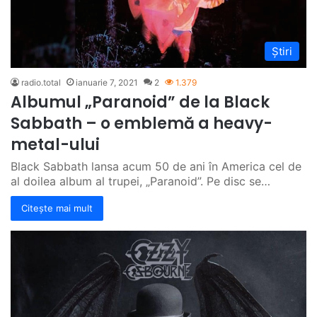
Știri
radio.total
ianuarie 7, 2021
2
1.379
Albumul „Paranoid” de la Black
Sabbath – o emblemă a heavy-
metal-ului
Black Sabbath lansa acum 50 de ani în America cel de
al doilea album al trupei, „Paranoid”. Pe disc se…
Citește mai mult