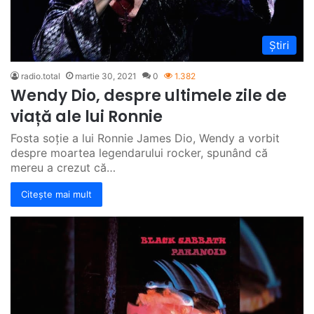
Știri
radio.total
martie 30, 2021
0
1.382
Wendy Dio, despre ultimele zile de
viață ale lui Ronnie
Fosta soție a lui Ronnie James Dio, Wendy a vorbit
despre moartea legendarului rocker, spunând că
mereu a crezut că…
Citește mai mult