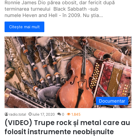
Ronnie James Dio părea obosit, dar fericit după
terminarea turneului Black Sabbath -sub
numele Heven and Hell - în 2009. Nu știa…
Citește mai mult
Documentar
radio.total
iulie 17, 2020
0
1.845
(VIDEO) Trupe rock și metal care au
folosit instrumente neobișnuite