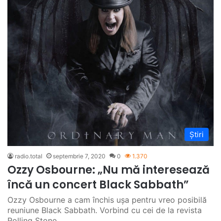
Știri
radio.total
septembrie 7, 2020
0
1.370
Ozzy Osbourne: „Nu mă interesează
încă un concert Black Sabbath”
Ozzy Osbourne a cam închis ușa pentru vreo posibilă
reuniune Black Sabbath. Vorbind cu cei de la revista
Rolling Stone…