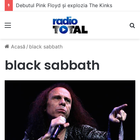
Debutul Pink Floyd și explozia The Kinks
Meniu
C
Acasă
/
black sabbath
black sabbath