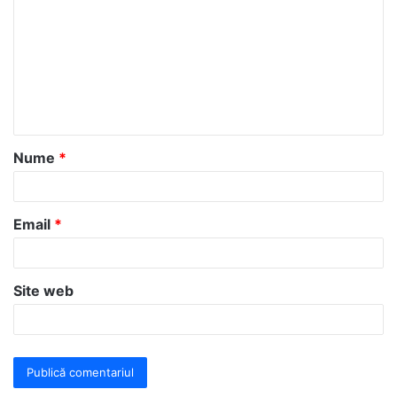
o
m
e
n
t
a
Nume
*
r
i
u
Email
*
*
Site web