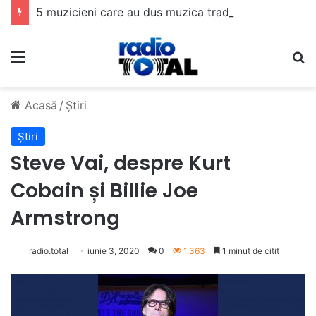
5 muzicieni care au dus muzica tradițională românească la un alt nivel
Meniu
C
Acasă
/
Știri
Știri
Steve Vai, despre Kurt
Cobain și Billie Joe
Armstrong
radio.total
iunie 3, 2020
0
1.363
1 minut de citit