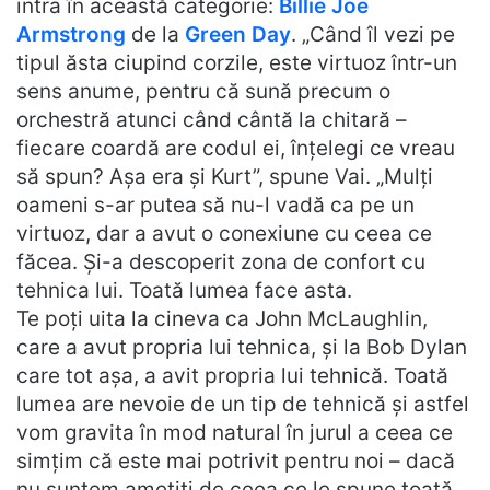
intra în această categorie:
Billie Joe
Armstrong
de la
Green Day
. „Când îl vezi pe
tipul ăsta ciupind corzile, este virtuoz într-un
sens anume, pentru că sună precum o
orchestră atunci când cântă la chitară –
fiecare coardă are codul ei, înțelegi ce vreau
să spun? Așa era și Kurt”, spune Vai. „Mulți
oameni s-ar putea să nu-l vadă ca pe un
virtuoz, dar a avut o conexiune cu ceea ce
făcea. Și-a descoperit zona de confort cu
tehnica lui. Toată lumea face asta.
Te poți uita la cineva ca John McLaughlin,
care a avut propria lui tehnica, și la Bob Dylan
care tot așa, a avit propria lui tehnică. Toată
lumea are nevoie de un tip de tehnică și astfel
vom gravita în mod natural în jurul a ceea ce
simțim că este mai potrivit pentru noi – dacă
nu suntem amețiți de ceea ce le spune toată