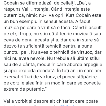
Cobain se difernețiază de ceilalți. „Da”, a
răspuns Vai. „Intenția. Când intenția este
puternică, nimic nu-i va opri. Kurt Cobain este
un bun exemplu în sensul acesta. A făcut
muzica pe care a vrut să o facă. Când îl ascult
pe el și trupa, nu știu câtă teorie muzicală sau
ceva de genul acesta știa, dar era în stare să
dezvolte suficientă tehnică pentru a pune
punctul pe i. Nu avea o tehnică de virtuoz, dar
nici nu avea nevoie. Nu trebuie să uităm stilul
său de a cânta, modul în care aborda arpegiile
și apoi exploda deodată. În toți anii în care am
exersat riffuri de virtuoz, el punea stăpânire
pe corzile alea într-un mod în care se conecta
extrem de puternic.”
Vai a vorbit și despre alt chitarist care poate