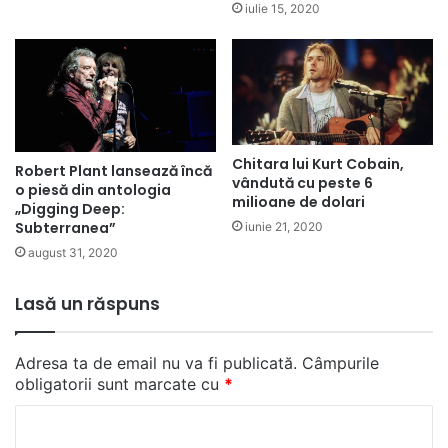
iulie 15, 2020
Chitara lui Kurt Cobain,
Robert Plant lansează încă
vândută cu peste 6
o piesă din antologia
milioane de dolari
„Digging Deep:
Subterranea”
iunie 21, 2020
august 31, 2020
Lasă un răspuns
Adresa ta de email nu va fi publicată.
Câmpurile
obligatorii sunt marcate cu
*
C