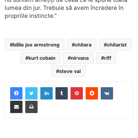
lumea din jur. Trebuie să avem încredere în
propriile instincte.”
billie joe armstrong
chitara
chitarist
kurt cobain
nirvana
riff
steve vai
LinkedIn
Tumblr
Pinterest
Reddit
VKontakte
Distribuie prin mail
Tipărește