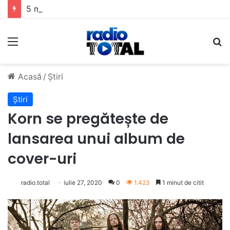
5 muzicieni care au dus muzica tradițională românească la un alt nivel
Meniu
C
Acasă
/
Știri
Știri
Korn se pregătește de
lansarea unui album de
cover-uri
radio.total
iulie 27, 2020
0
1.423
1 minut de citit