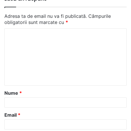
Adresa ta de email nu va fi publicată.
Câmpurile
obligatorii sunt marcate cu
*
C
o
m
e
n
t
a
Nume
*
r
i
u
Email
*
*