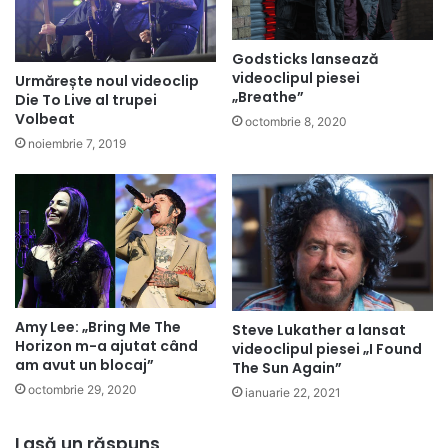
Godsticks lansează
videoclipul piesei
Urmărește noul videoclip
„Breathe”
Die To Live al trupei
Volbeat
octombrie 8, 2020
noiembrie 7, 2019
Amy Lee: „Bring Me The
Steve Lukather a lansat
Horizon m-a ajutat când
videoclipul piesei „I Found
am avut un blocaj”
The Sun Again”
octombrie 29, 2020
ianuarie 22, 2021
Lasă un răspuns