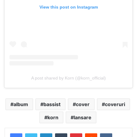
View this post on Instagram
A post shared by Korn (@korn_official)
album
bassist
cover
coveruri
korn
lansare
LinkedIn
Tumblr
Pinterest
Reddit
VKontakte