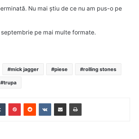
 terminată. Nu mai știu de ce nu am pus-o pe
 4 septembrie pe mai multe formate.
mick jagger
piese
rolling stones
trupa
edIn
Tumblr
Pinterest
Reddit
VKontakte
Distribuie prin mail
Tipărește