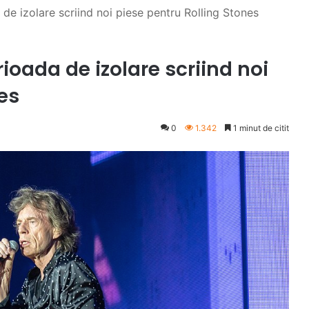
de izolare scriind noi piese pentru Rolling Stones
ioada de izolare scriind noi
es
0
1.342
1 minut de citit