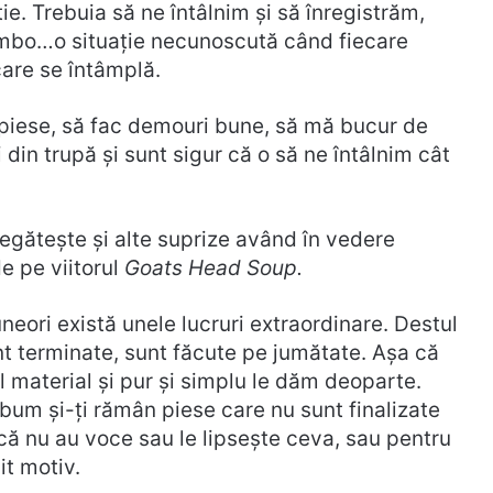
e. Trebuia să ne întâlnim și să înregistrăm,
limbo…o situație necunoscută când fiecare
care se întâmplă.
e piese, să fac demouri bune, să mă bucur de
i din trupă și sunt sigur că o să ne întâlnim cât
egătește și alte suprize având în vedere
e pe viitorul
Goats Head Soup.
neori există unele lucruri extraordinare. Destul
nt terminate, sunt făcute pe jumătate. Așa că
 material și pur și simplu le dăm deoparte.
lbum și-ți rămân piese care nu sunt finalizate
ă nu au voce sau le lipsește ceva, sau pentru
it motiv.