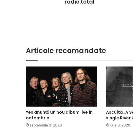
radio.total
Articole recomandate
Yes anunță un nou album live în
Ascultă „A So
octombrie
single River
septembrie 3, 2020
iulie 6, 2020