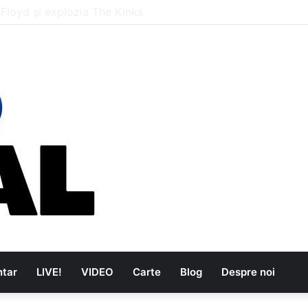
are au dus muzica tradițională românească la un alt nivel
tar
LIVE!
VIDEO
Carte
Blog
Despre noi