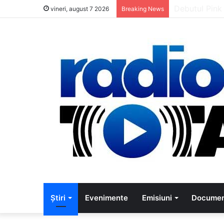
5 muzicieni c
vineri, august 7 2026
Breaking News
Știri
Evenimente
Emisiuni
Documen