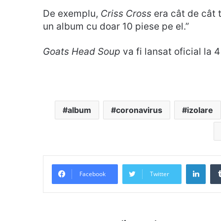
De exemplu,
Criss Cross
era cât de cât
un album cu doar 10 piese pe el.”
Goats Head Soup
va fi lansat oficial la
album
coronavirus
izolare
Link
Facebook
Twitter