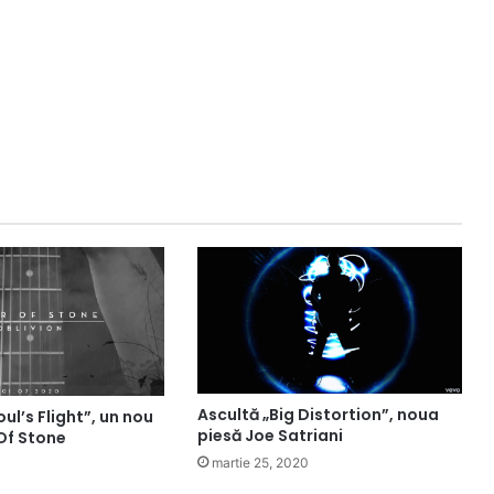
Ascultă „Big Distortion”, noua
ul’s Flight”, un nou
piesă Joe Satriani
 Of Stone
martie 25, 2020