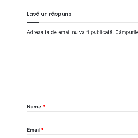
Lasă un răspuns
Adresa ta de email nu va fi publicată.
Câmpurile
C
o
m
e
n
t
a
Nume
*
r
i
u
Email
*
*