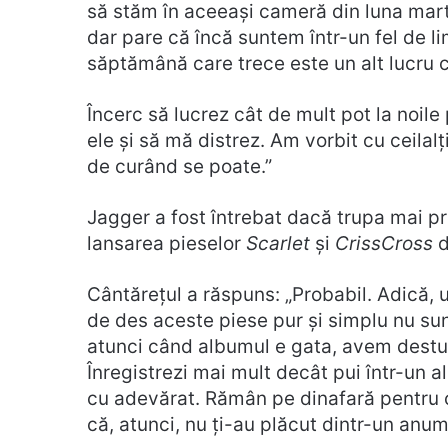
să stăm în aceeași cameră din luna marti
dar pare că încă suntem într-un fel de 
săptămână care trece este un alt lucru 
Încerc să lucrez cât de mult pot la noil
ele și să mă distrez. Am vorbit cu ceilalț
de curând se poate.”
Jagger a fost întrebat dacă trupa mai pr
lansarea pieselor
Scarlet
și
CrissCross
d
Cântărețul a răspuns: „Probabil. Adică, u
de des aceste piese pur și simplu nu su
atunci când albumul e gata, avem destul
Înregistrezi mai mult decât pui într-un a
cu adevărat. Rămân pe dinafară pentru c
că, atunci, nu ți-au plăcut dintr-un anum