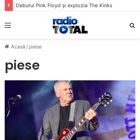
Debutul Pink Floyd și explozia The Kinks
Meniu
C
Acasă
/
piese
piese