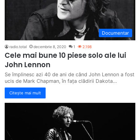
Documentar
radio.total
decembrie 8, 2020
1
2.198
Cele mai bune 10 piese solo ale lui
John Lennon
Se împlinesc azi 40 de ani de când John Lennon a fost
ucis de Mark Chapman, în fața clădirii Dakota…
Citește mai mult