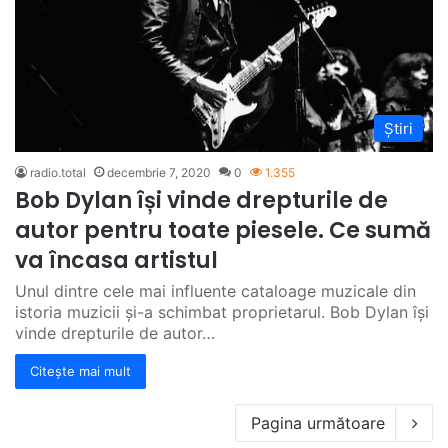
Știri
radio.total
decembrie 7, 2020
0
1.355
Bob Dylan își vinde drepturile de
autor pentru toate piesele. Ce sumă
va încasa artistul
Unul dintre cele mai influente cataloage muzicale din
istoria muzicii și-a schimbat proprietarul. Bob Dylan își
vinde drepturile de autor…
Citește mai mult
Pagina următoare