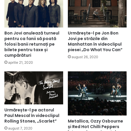
Urmărește-l pe Jon Bon
Bon Jovi anulează turneul
Jovi pe străzile din
pentru ca fanii să poată
Manhattan în videoclipul
folosi banii returnați pe
piesei „Do What You Can”
bilete pentru taxe și
cumpărături
august 26, 2020
aprilie 21, 2020
Urmărește-l pe actorul
Paul Mescal în videoclipul
Metallica, Ozzy Osbourne
Rolling Stones, „Scarlet”
și Red Hot Chilli Peppers
august 7, 2020