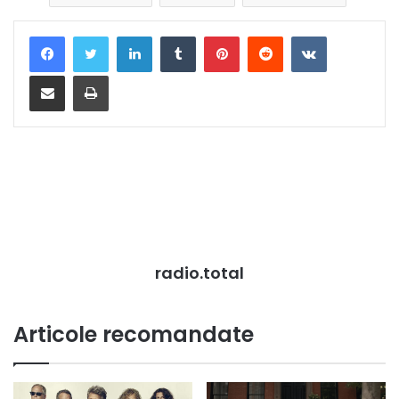
LinkedIn
Tumblr
Pinterest
Reddit
VKontakte
Distribuie prin mail
Tipărește
radio.total
Articole recomandate