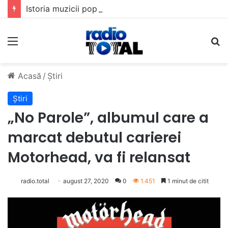
Istoria muzicii pop din România: Evoluția unui gen muzical în timp
Meniu
C
Acasă
/
Știri
Știri
„No Parole”, albumul care a
marcat debutul carierei
Motorhead, va fi relansat
radio.total
august 27, 2020
0
1.451
1 minut de citit