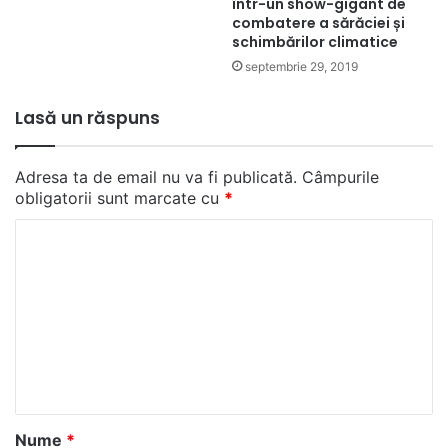
într-un show-gigant de
combatere a sărăciei și
schimbărilor climatice
septembrie 29, 2019
Lasă un răspuns
Adresa ta de email nu va fi publicată.
Câmpurile
obligatorii sunt marcate cu
*
C
o
m
e
n
t
a
Nume
*
r