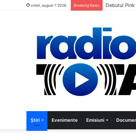
5 muzicieni c
vineri, august 7 2026
Breaking News
Știri
Evenimente
Emisiuni
Documen