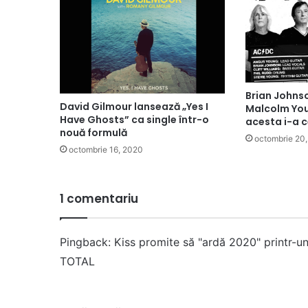
Brian Johnso
David Gilmour lansează „Yes I
Malcolm Yo
Have Ghosts” ca single într-o
acesta i-a c
nouă formulă
octombrie 20
octombrie 16, 2020
1 comentariu
Pingback:
Kiss promite să "ardă 2020" printr-un
TOTAL