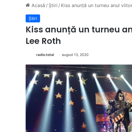
Acasă
/
Știri
/
Kiss anunță un turneu anul viit
Știri
Kiss anunță un turneu an
Lee Roth
radio.total
august 13, 2020