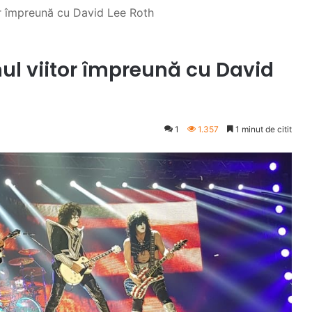
or împreună cu David Lee Roth
ul viitor împreună cu David
1
1.357
1 minut de citit