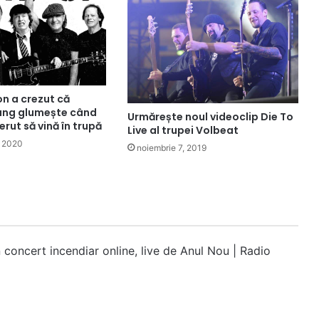
n a crezut că
ung glumește când
Urmărește noul videoclip Die To
erut să vină în trupă
Live al trupei Volbeat
, 2020
noiembrie 7, 2019
 concert incendiar online, live de Anul Nou | Radio