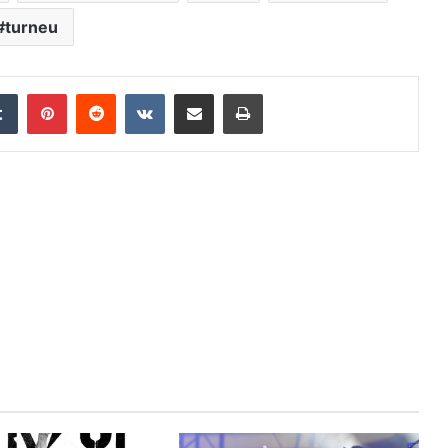
turneu
edIn
Tumblr
Pinterest
Reddit
VKontakte
Distribuie prin mail
Tipărește