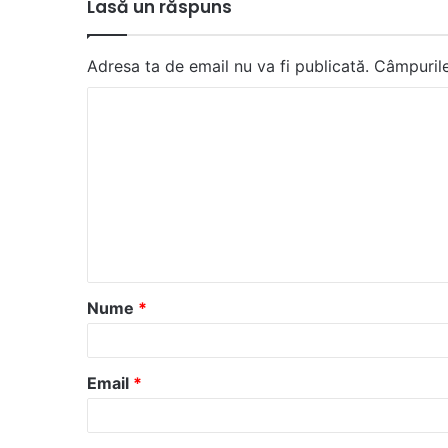
Lasă un răspuns
Adresa ta de email nu va fi publicată.
Câmpurile
C
o
m
e
n
t
a
Nume
*
r
i
u
Email
*
*