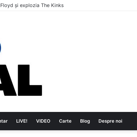
are au dus muzica tradițională românească la un alt nivel
tar
LIVE!
VIDEO
Carte
Blog
Despre noi