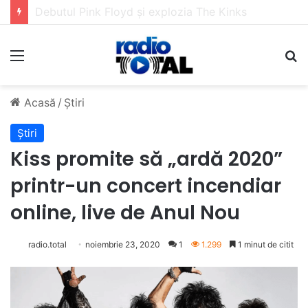
5 muzicieni care au dus muzica tradițională românească la un alt nivel
Meniu
C
Acasă
/
Știri
Știri
Kiss promite să „ardă 2020”
printr-un concert incendiar
online, live de Anul Nou
radio.total
noiembrie 23, 2020
1
1.299
1 minut de citit