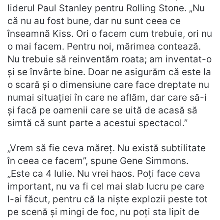
liderul Paul Stanley pentru Rolling Stone. „Nu
că nu au fost bune, dar nu sunt ceea ce
înseamnă Kiss. Ori o facem cum trebuie, ori nu
o mai facem. Pentru noi, mărimea contează.
Nu trebuie să reinventăm roata; am inventat-o
și se învârte bine. Doar ne asigurăm că este la
o scară și o dimensiune care face dreptate nu
numai situației în care ne aflăm, dar care să-i
și facă pe oamenii care se uită de acasă să
simtă că sunt parte a acestui spectacol.”
„Vrem să fie ceva măreț. Nu există subtilitate
în ceea ce facem”, spune Gene Simmons.
„Este ca 4 Iulie. Nu vrei haos. Poți face ceva
important, nu va fi cel mai slab lucru pe care
l-ai făcut, pentru că la niște explozii peste tot
pe scenă și mingi de foc, nu poți sta lipit de