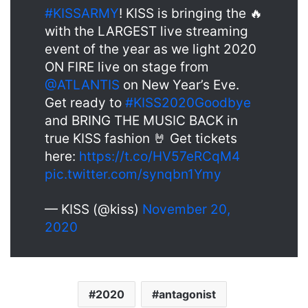
#KISSARMY
! KISS is bringing the 🔥
with the LARGEST live streaming
event of the year as we light 2020
ON FIRE live on stage from
@ATLANTIS
on New Year’s Eve.
Get ready to
#KISS2020Goodbye
and BRING THE MUSIC BACK in
true KISS fashion 🤘 Get tickets
here:
https://t.co/HV57eRCqM4
pic.twitter.com/synqbn1Ymy
— KISS (@kiss)
November 20,
2020
2020
antagonist