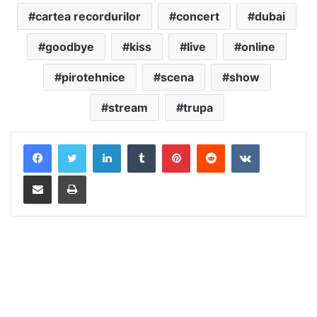
cartea recordurilor
concert
dubai
goodbye
kiss
live
online
pirotehnice
scena
show
stream
trupa
LinkedIn
Tumblr
Pinterest
Reddit
VKontakte
Distribuie prin mail
Tipărește