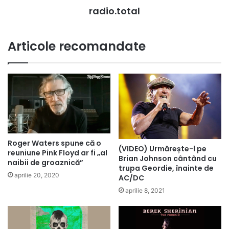
radio.total
Articole recomandate
Roger Waters spune că o
(VIDEO) Urmărește-l pe
reuniune Pink Floyd ar fi „al
Brian Johnson cântând cu
naibii de groaznică”
trupa Geordie, înainte de
aprilie 20, 2020
AC/DC
aprilie 8, 2021