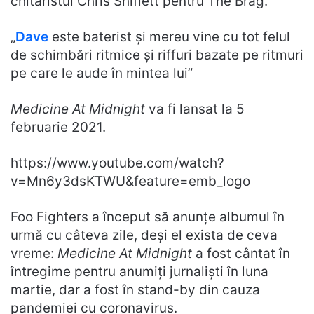
chitaristul Chris Shiflett pentru The Brag.
„
Dave
este baterist și mereu vine cu tot felul
de schimbări ritmice și riffuri bazate pe ritmuri
pe care le aude în mintea lui”
Medicine At Midnight
va fi lansat la 5
februarie 2021.
https://www.youtube.com/watch?
v=Mn6y3dsKTWU&feature=emb_logo
Foo Fighters a început să anunțe albumul în
urmă cu câteva zile, deși el exista de ceva
vreme:
Medicine At Midnight
a fost cântat în
întregime pentru anumiți jurnaliști în luna
martie, dar a fost în stand-by din cauza
pandemiei cu coronavirus.