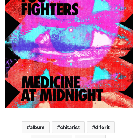
album
chitarist
diferit