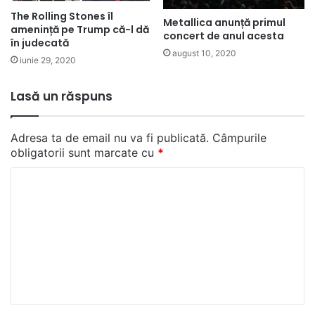
The Rolling Stones îl
Metallica anunță primul
amenință pe Trump că-l dă
concert de anul acesta
în judecată
august 10, 2020
iunie 29, 2020
Lasă un răspuns
Adresa ta de email nu va fi publicată.
Câmpurile
obligatorii sunt marcate cu
*
C
o
m
e
n
t
a