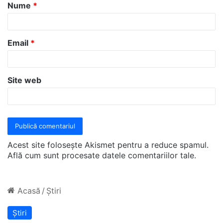
Nume
*
r
i
u
Email
*
*
Site web
Acest site folosește Akismet pentru a reduce spamul.
Află cum sunt procesate datele comentariilor tale
.