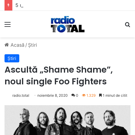
5 muzicieni care au dus muzica tradițională românească la un alt nivel
Meniu
C
Acasă
/
Știri
Știri
Ascultă „Shame Shame”,
noul single Foo Fighters
radio.total
noiembrie 8, 2020
0
1.329
1 minut de citit