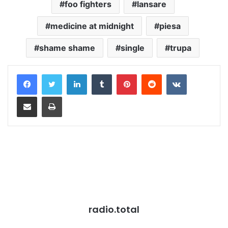
foo fighters
lansare
medicine at midnight
piesa
shame shame
single
trupa
LinkedIn
Tumblr
Pinterest
Reddit
VKontakte
Distribuie prin mail
Tipărește
radio.total