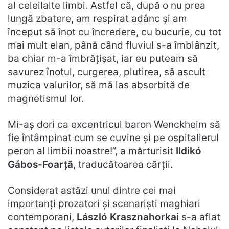
al celeilalte limbi. Astfel că, după o nu prea
lungă zbatere, am respirat adânc şi am
început să înot cu încredere, cu bucurie, cu tot
mai mult elan, până când fluviul s-a îmblânzit,
ba chiar m-a îmbrăţişat, iar eu puteam să
savurez înotul, curgerea, plutirea, să ascult
muzica valurilor, să mă las absorbită de
magnetismul lor.
Mi-aş dori ca excentricul baron Wenckheim să
fie întâmpinat cum se cuvine şi pe ospitalierul
peron al limbii noastre!”, a mărturisit
Ildikó
Gábos-Foarță
, traducătoarea cărții.
Considerat astăzi unul dintre cei mai
importanți prozatori și scenariști maghiari
contemporani,
László Krasznahorkai
s-a aflat