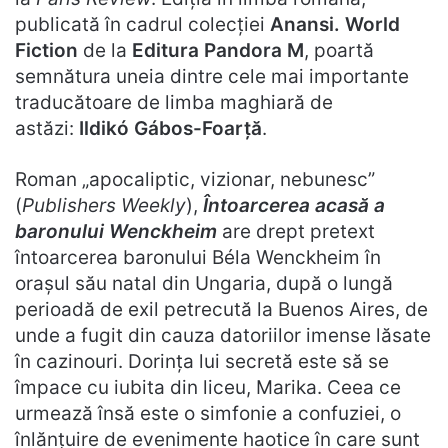
publicată în cadrul colecției
Anansi. World
Fiction
de la
Editura Pandora M
, poartă
semnătura uneia dintre cele mai importante
traducătoare de limba maghiară de
astăzi:
Ildikó Gábos-Foarță
.
Roman „apocaliptic, vizionar, nebunesc”
(
Publishers Weekly
),
Întoarcerea acasă a
baronului Wenckheim
are drept pretext
întoarcerea baronului Béla Wenckheim în
orașul său natal din Ungaria, după o lungă
perioadă de exil petrecută la Buenos Aires, de
unde a fugit din cauza datoriilor imense lăsate
în cazinouri. Dorința lui secretă este să se
împace cu iubita din liceu, Marika. Ceea ce
urmează însă este o simfonie a confuziei, o
înlănțuire de evenimente haotice în care sunt