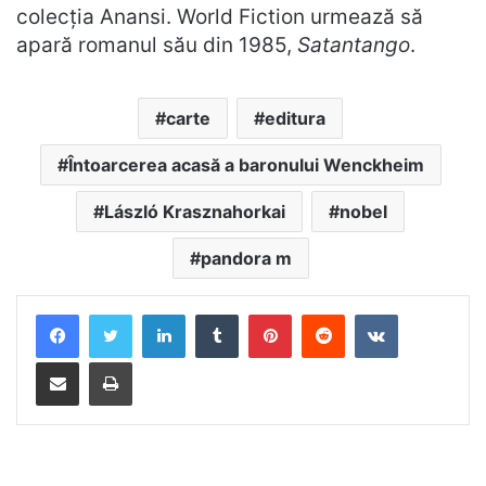
colecția Anansi. World Fiction urmează să
apară romanul său din 1985,
Satantango
.
carte
editura
Întoarcerea acasă a baronului Wenckheim
László Krasznahorkai
nobel
pandora m
LinkedIn
Tumblr
Pinterest
Reddit
VKontakte
Distribuie prin mail
Tipărește