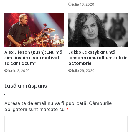
iulie 16, 2020
Alex Lifeson (Rush): „Nu mă
Jakko Jakszyk anunță
simt inspirat sau motivat
lansarea unui album solo în
să cânt acum”
octombrie
iunie 2, 2020
iulie 29, 2020
Lasă un răspuns
Adresa ta de email nu va fi publicată.
Câmpurile
obligatorii sunt marcate cu
*
C
o