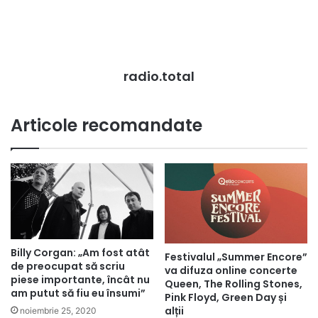
radio.total
Articole recomandate
Billy Corgan: „Am fost atât
Festivalul „Summer Encore”
de preocupat să scriu
va difuza online concerte
piese importante, încât nu
Queen, The Rolling Stones,
am putut să fiu eu însumi”
Pink Floyd, Green Day și
alții
noiembrie 25, 2020