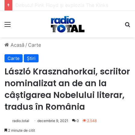
5 muzicieni care au dus muzica tradițională românească la un alt nivel
Meniu
C
Acasă
/
Carte
Carte
Știri
László Krasznahorkai, scriitor
nominalizat an de an la
câștigarea Nobelului literar,
tradus în România
radio.total
decembrie 9, 2021
0
2.548
2 minute de citit