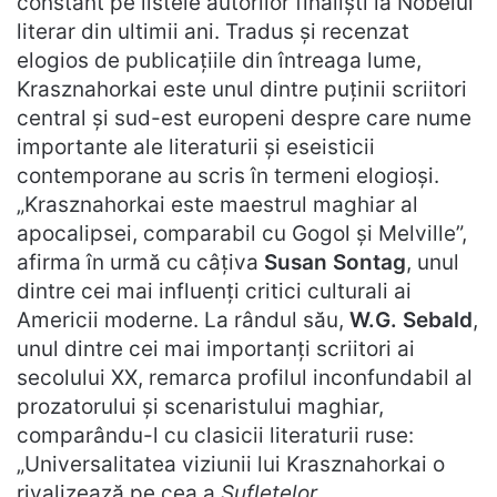
constant pe listele autorilor finaliști la Nobelul
literar din ultimii ani. Tradus și recenzat
elogios de publicațiile din întreaga lume,
Krasznahorkai este unul dintre puținii scriitori
central și sud-est europeni despre care nume
importante ale literaturii și eseisticii
contemporane au scris în termeni elogioși.
„Krasznahorkai este maestrul maghiar al
apocalipsei, comparabil cu Gogol și Melville”,
afirma în urmă cu câțiva
Susan Sontag
, unul
dintre cei mai influenţi critici culturali ai
Americii moderne. La rândul său,
W.G. Sebald
,
unul dintre cei mai importanți scriitori ai
secolului XX, remarca profilul inconfundabil al
prozatorului și scenaristului maghiar,
comparându-l cu clasicii literaturii ruse:
„Universalitatea viziunii lui Krasznahorkai o
rivalizează pe cea a
Sufletelor