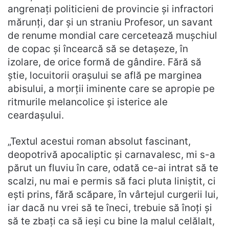
angrenați politicieni de provincie și infractori
mărunți, dar și un straniu Profesor, un savant
de renume mondial care cercetează mușchiul
de copac și încearcă să se detașeze, în
izolare, de orice formă de gândire. Fără să
știe, locuitorii orașului se află pe marginea
abisului, a morții iminente care se apropie pe
ritmurile melancolice și isterice ale
ceardașului.
„Textul acestui roman absolut fascinant,
deopotrivă apocaliptic şi carnavalesc, mi s-a
părut un fluviu în care, odată ce-ai intrat să te
scalzi, nu mai e permis să faci pluta liniştit, ci
eşti prins, fără scăpare, în vârtejul curgerii lui,
iar dacă nu vrei să te îneci, trebuie să înoţi şi
să te zbaţi ca să ieşi cu bine la malul celălalt,