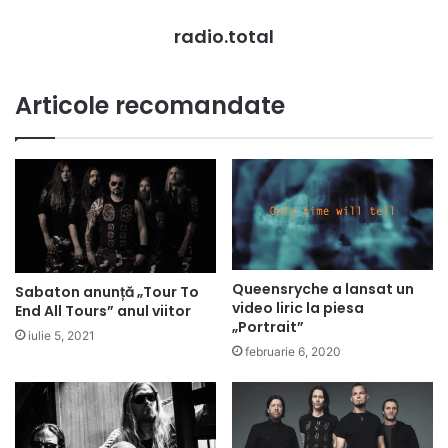
radio.total
Articole recomandate
Queensryche a lansat un
Sabaton anunță „Tour To
video liric la piesa
End All Tours” anul viitor
„Portrait”
iulie 5, 2021
februarie 6, 2020