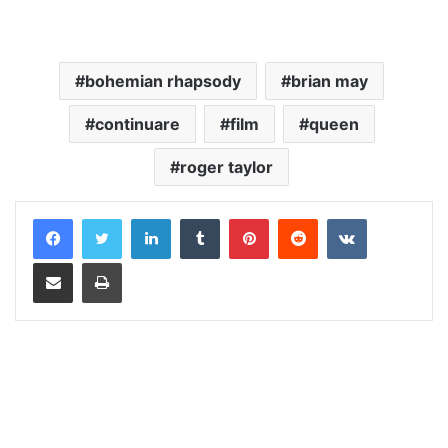
bohemian rhapsody
brian may
continuare
film
queen
roger taylor
LinkedIn
Tumblr
Pinterest
Reddit
VKontakte
Distribuie prin mail
Tipărește