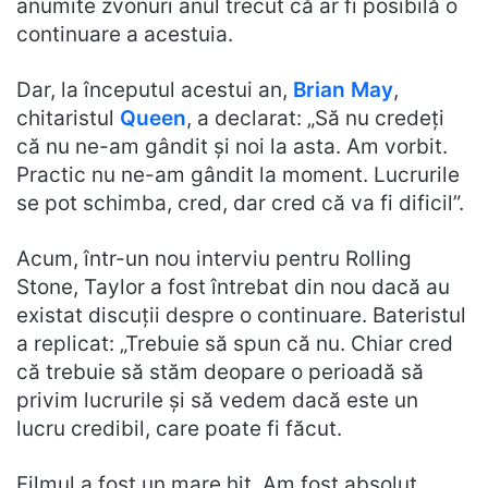
anumite zvonuri anul trecut că ar fi posibilă o
continuare a acestuia.
Dar, la începutul acestui an,
Brian May
,
chitaristul
Queen
, a declarat: „Să nu credeți
că nu ne-am gândit și noi la asta. Am vorbit.
Practic nu ne-am gândit la moment. Lucrurile
se pot schimba, cred, dar cred că va fi dificil”.
Acum, într-un nou interviu pentru Rolling
Stone, Taylor a fost întrebat din nou dacă au
existat discuții despre o continuare. Bateristul
a replicat: „Trebuie să spun că nu. Chiar cred
că trebuie să stăm deopare o perioadă să
privim lucrurile și să vedem dacă este un
lucru credibil, care poate fi făcut.
Filmul a fost un mare hit. Am fost absolut