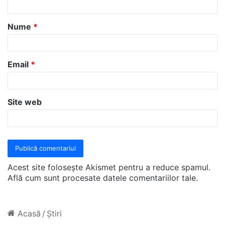
a
Nume
*
r
i
u
Email
*
*
Site web
Acest site folosește Akismet pentru a reduce spamul.
Află cum sunt procesate datele comentariilor tale
.