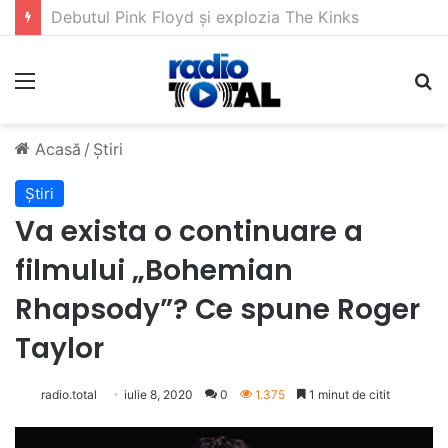
5 muzicieni care au dus muzica tradițională românească la un alt nivel
Meniu
C
Acasă
/
Știri
Știri
Va exista o continuare a
filmului „Bohemian
Rhapsody”? Ce spune Roger
Taylor
radio.total
iulie 8, 2020
0
1.375
1 minut de citit