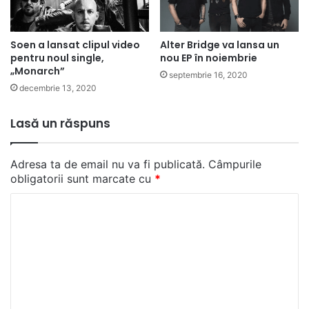
Soen a lansat clipul video
Alter Bridge va lansa un
pentru noul single,
nou EP în noiembrie
„Monarch”
septembrie 16, 2020
decembrie 13, 2020
Lasă un răspuns
Adresa ta de email nu va fi publicată.
Câmpurile
obligatorii sunt marcate cu
*
C
o
m
e
n
t