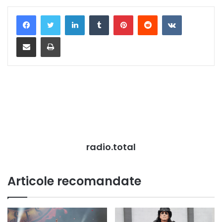
LinkedIn
Tumblr
Pinterest
Reddit
VKontakte
Distribuie prin mail
Tipărește
radio.total
Articole recomandate