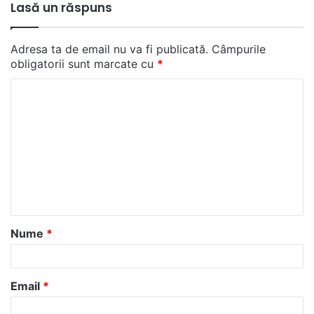
Lasă un răspuns
Adresa ta de email nu va fi publicată.
Câmpurile
obligatorii sunt marcate cu
*
C
o
m
e
n
t
a
Nume
*
r
i
u
Email
*
*