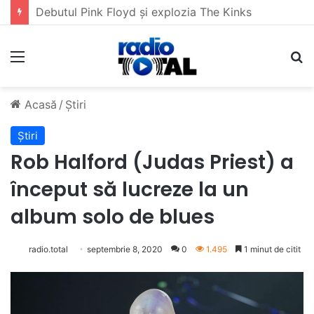
5 muzicieni care au dus muzica tradițională românească la un alt nivel
Meniu
C
Acasă
/
Știri
Știri
Rob Halford (Judas Priest) a
început să lucreze la un
album solo de blues
radio.total
septembrie 8, 2020
0
1.495
1 minut de citit