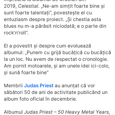
2019,
Celestial.
„Ne-am simțit foarte bine și
sunt foarte talentați”, povestește el cu
entuziasm despre proiect. „Și chestia asta
blues nu m-a părăsit niciodată; e o parte din
rock’n’roll”.
El a povestit și despre cum evoluează
albumul: „Punem cu grijă bucățică cu bucățică
la un loc. Nu avem de respectat o cronologie.
Am pornit motoarele, și am unele idei ici-colo,
și sună foarte bine”
Membrii
Judas Priest
au anunțat că vor
săbători 50 de ani de activitate publicând un
album foto oficial în decembrie.
Albumul
Judas Priest – 50 Heavy Metal Years,