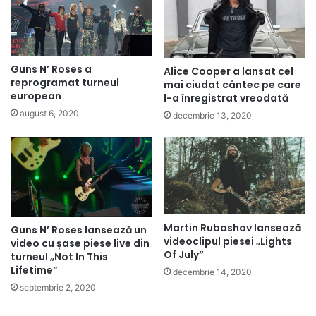
Guns N’ Roses a
Alice Cooper a lansat cel
reprogramat turneul
mai ciudat cântec pe care
european
l-a înregistrat vreodată
august 6, 2020
decembrie 13, 2020
Martin Rubashov lansează
Guns N’ Roses lansează un
videoclipul piesei „Lights
video cu șase piese live din
Of July”
turneul „Not In This
Lifetime”
decembrie 14, 2020
septembrie 2, 2020