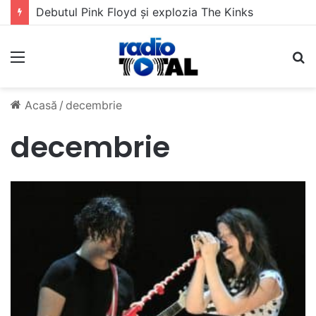
Debutul Pink Floyd și explozia The Kinks
Meniu
C
Acasă
/
decembrie
decembrie