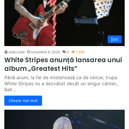
Știri
radio.total
octombrie 8, 2020
0
1.369
White Stripes anunță lansarea unui
album „Greatest Hits”
Până acum, la fel de misterioasă ca de obicei, trupa
White Stripes nu a dezvăluit decât un singur cântec,
Ball…
Citește mai mult