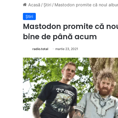
Acasă
/
Știri
/
Mastodon promite că noul albu
Știri
Mastodon promite că nou
bine de până acum
radio.total
martie 23, 2021