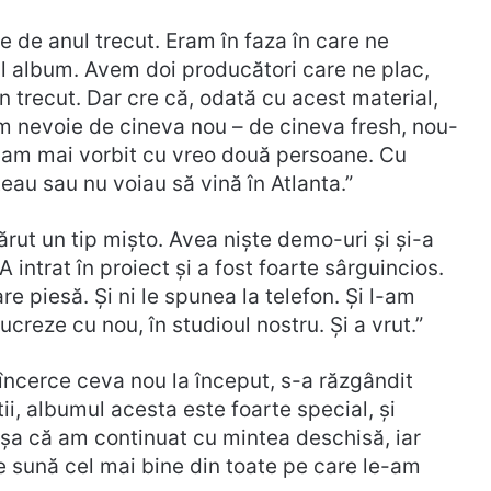
te de anul trecut. Eram în faza în care ne
l album. Avem doi producători care ne plac,
în trecut. Dar cre că, odată cu acest material,
m nevoie de cineva nou – de cineva fresh, nou-
și am mai vorbit cu vreo două persoane. Cu
eau sau nu voiau să vină în Atlanta.”
rut un tip mișto. Avea niște demo-uri și și-a
„A intrat în proiect și a fost foarte sârguincios.
re piesă. Și ni le spunea la telefon. Și l-am
ucreze cu nou, în studioul nostru. Și a vrut.”
 încerce ceva nou la început, s-a răzgândit
i, albumul acesta este foarte special, și
 Așa că am continuat cu mintea deschisă, iar
re sună cel mai bine din toate pe care le-am