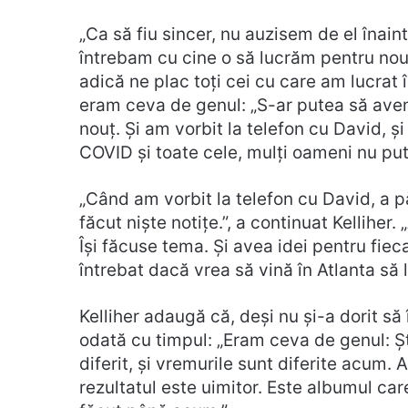
„Ca să fiu sincer, nu auzisem de el înain
întrebam cu cine o să lucrăm pentru nou
adică ne plac toți cei cu care am lucrat 
eram ceva de genul: „S-ar putea să ave
nouț. Și am vorbit la telefon cu David, 
COVID și toate cele, mulți oameni nu put
„Când am vorbit la telefon cu David, a pă
făcut niște notițe.”, a continuat Kelliher. 
Își făcuse tema. Și avea idei pentru fieca
întrebat dacă vrea să vină în Atlanta să l
Kelliher adaugă că, deși nu și-a dorit să
odată cu timpul: „Eram ceva de genul: Ști
diferit, și vremurile sunt diferite acum.
rezultatul este uimitor. Este albumul ca