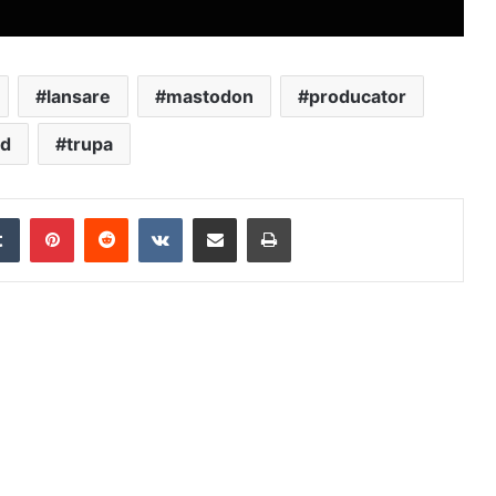
lansare
mastodon
producator
nd
trupa
edIn
Tumblr
Pinterest
Reddit
VKontakte
Distribuie prin mail
Tipărește