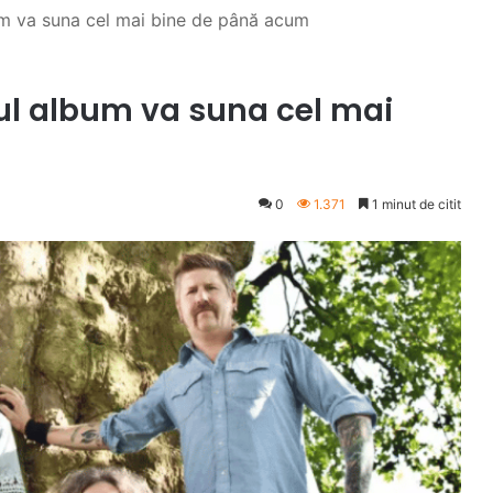
m va suna cel mai bine de până acum
l album va suna cel mai
0
1.371
1 minut de citit