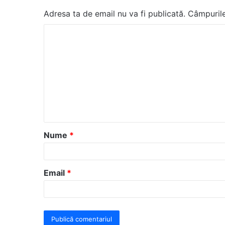
Adresa ta de email nu va fi publicată.
Câmpurile
C
o
m
e
n
t
a
Nume
*
r
i
u
Email
*
*