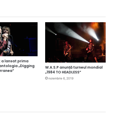
 a lansat prima
 antologia „Digging
W.A.S.P anunță turneul mondial
rranea”
„1984 TO HEADLESS”
noiembrie 6, 2019