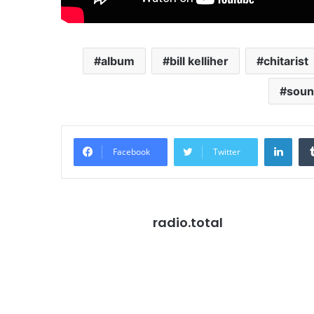
album
bill kelliher
chitarist
sou
Link
Facebook
Twitter
radio.total