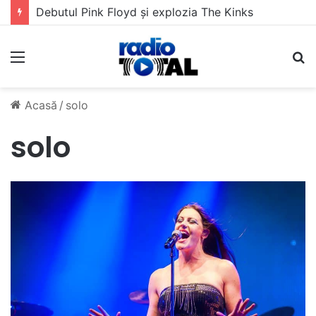
Debutul Pink Floyd și explozia The Kinks
Meniu
C
Acasă
/
solo
solo