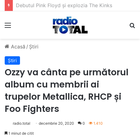
5 muzicieni care au dus muzica tradițională românească la un alt nivel
Meniu
C
Acasă
/
Știri
Știri
Ozzy va cânta pe următorul
album cu membrii ai
trupelor Metallica, RHCP și
Foo Fighters
radio.total
decembrie 20, 2020
0
1.410
1 minut de citit