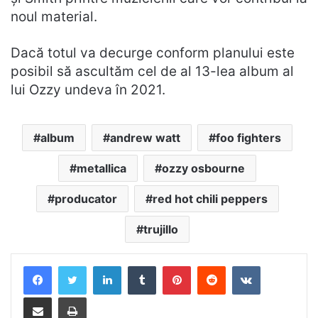
noul material.
Dacă totul va decurge conform planului este
posibil să ascultăm cel de al 13-lea album al
lui Ozzy undeva în 2021.
album
andrew watt
foo fighters
metallica
ozzy osbourne
producator
red hot chili peppers
trujillo
LinkedIn
Tumblr
Pinterest
Reddit
VKontakte
Distribuie prin mail
Tipărește