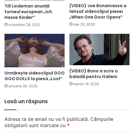
(VIDEO) Joe Bonamassa a
Till Lindeman anunță
lansat videoclipul piesei
turneul european „Ich
„When One Door Opens”
Hasse Kinder”
mai 29, 2020
octombrie 28, 2021
(VIDEO) Bono a scris o
Urmărește videoclipul GOO
baladă pentru italieni
GOO DOLLS la piesa „Lost”
martie 18, 2020
ianuarie 28, 2020
Lasă un răspuns
Adresa ta de email nu va fi publicată.
Câmpurile
obligatorii sunt marcate cu
*