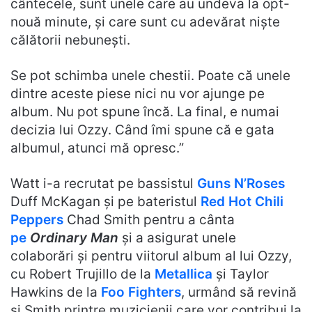
cântecele, sunt unele care au undeva la opt-
nouă minute, și care sunt cu adevărat niște
călătorii nebunești.
Se pot schimba unele chestii. Poate că unele
dintre aceste piese nici nu vor ajunge pe
album. Nu pot spune încă. La final, e numai
decizia lui Ozzy. Când îmi spune că e gata
albumul, atunci mă opresc.”
Watt i-a recrutat pe bassistul
Guns N’Roses
Duff McKagan și pe bateristul
Red Hot Chili
Peppers
Chad Smith pentru a cânta
pe
Ordinary Man
și a asigurat unele
colaborări și pentru viitorul album al lui Ozzy,
cu Robert Trujillo de la
Metallica
și Taylor
Hawkins de la
Foo Fighters
, urmând să revină
și Smith printre muzicienii care vor contribui la