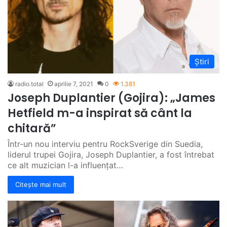
Știri
radio.total
aprilie 7, 2021
0
1.381
Joseph Duplantier (Gojira): „James
Hetfield m-a inspirat să cânt la
chitară”
Într-un nou interviu pentru RockSverige din Suedia,
liderul trupei Gojira, Joseph Duplantier, a fost întrebat
ce alt muzician l-a influențat…
Citește mai mult