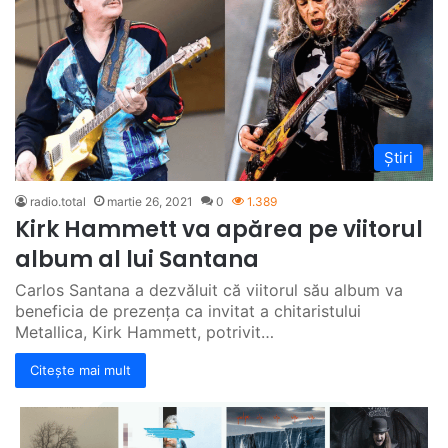
Știri
radio.total
martie 26, 2021
0
1.389
Kirk Hammett va apărea pe viitorul
album al lui Santana
Carlos Santana a dezvăluit că viitorul său album va
beneficia de prezența ca invitat a chitaristului
Metallica, Kirk Hammett, potrivit…
Citește mai mult