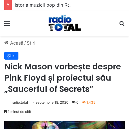
Istoria muzicii pop din România: Evoluția unui gen muzical în timp
Meniu
C
Acasă
/
Știri
Știri
Nick Mason vorbește despre
Pink Floyd și proiectul său
„Saucerful of Secrets”
radio.total
septembrie 18, 2020
0
1.435
1 minut de citit