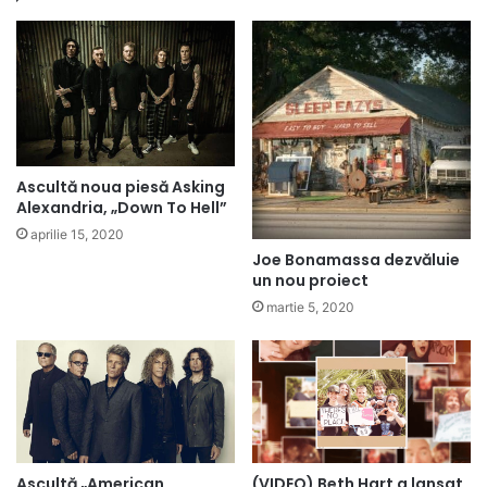
Ascultă noua piesă Asking
Alexandria, „Down To Hell”
aprilie 15, 2020
Joe Bonamassa dezvăluie
un nou proiect
martie 5, 2020
(VIDEO) Beth Hart a lansat
Ascultă „American