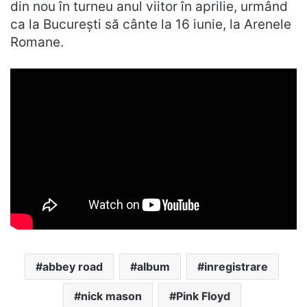
din nou în turneu anul viitor în aprilie, urmând
ca la București să cânte la 16 iunie, la Arenele
Romane.
abbey road
album
inregistrare
nick mason
Pink Floyd