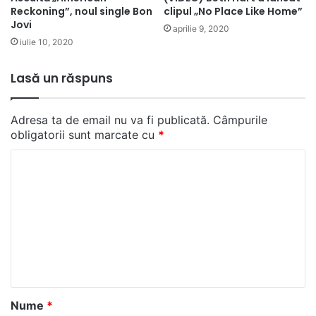
clipul „No Place Like Home”
Reckoning”, noul single Bon
Jovi
aprilie 9, 2020
iulie 10, 2020
Lasă un răspuns
Adresa ta de email nu va fi publicată.
Câmpurile
obligatorii sunt marcate cu
*
C
o
m
e
n
t
a
Nume
*
r