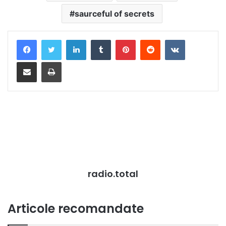
saurceful of secrets
LinkedIn
Tumblr
Pinterest
Reddit
VKontakte
Distribuie prin mail
Tipărește
radio.total
Articole recomandate