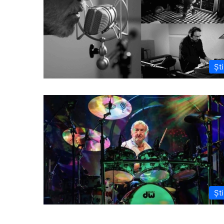
Ști
Ști