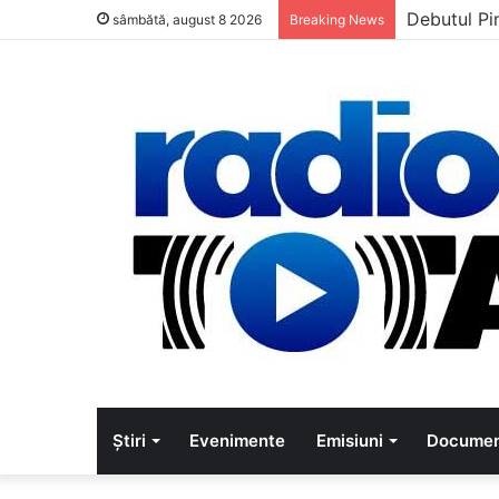
Debutul Pi
sâmbătă, august 8 2026
Breaking News
Știri
Evenimente
Emisiuni
Documen