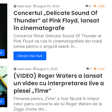
radio.total
august 24, 2020
0
1.380
Concertul „Delicate Sound Of
Thunder” al Pink Floyd, lansat
în cinematografe
Concertul filmat Delicate Sound Of Thunder al
Pink Floyd va rula în cinematografele din toată
lumea pentru o singură seară, în…
ri
Citește mai mult
radio.total
august 3, 2020
1
1.410
(VIDEO) Roger Waters a lansat
un video cu interpretarea live a
piesei „Time”
Filmarea pentru „Time” a fost făcută în timpul
ri
celor patru concerte ale lui Roger Waters de la
Ziggo Dome din…