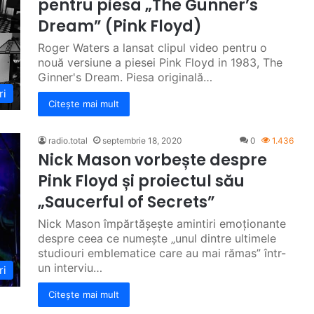
pentru piesa „The Gunner’s
Dream” (Pink Floyd)
Roger Waters a lansat clipul video pentru o
nouă versiune a piesei Pink Floyd in 1983, The
Ginner's Dream. Piesa originală…
ri
Citește mai mult
radio.total
septembrie 18, 2020
0
1.436
Nick Mason vorbește despre
Pink Floyd și proiectul său
„Saucerful of Secrets”
Nick Mason împărtășește amintiri emoționante
despre ceea ce numește „unul dintre ultimele
studiouri emblematice care au mai rămas” într-
un interviu…
ri
Citește mai mult