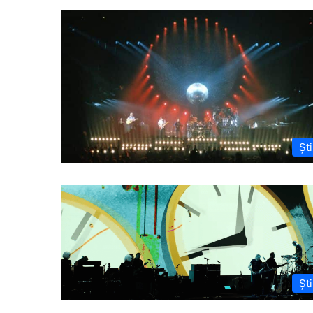
Ști
Ști