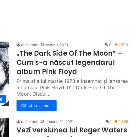
radio.total
martie 1, 2021
0
1.703
„The Dark Side Of The Moon” –
Cum s-a născut legendarul
album Pink Floyd
Prima zi a lui martie 1973 a însemnat și lansarea
albumului Pink Floyd The Dark Side Of The
Moon. Discul…
ar
Citește mai mult
radio.total
ianuarie 22, 2021
1
1.329
Vezi versiunea lui Roger Waters