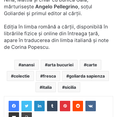
mărturisește
Angelo Pellegrino
, soțul
Goliardei și primul editor al cărții.
Ediția în limba română a cărții, disponibilă în
librăriile fizice și online din întreaga țară,
apare în traducerea din limba italiană și note
de Corina Popescu.
anansi
arta bucuriei
carte
colectie
fresca
goliarda sapienza
italia
sicilia
LinkedIn
Tumblr
Pinterest
Reddit
VKontakte
Distribuie prin mail
Tipărește