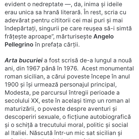
evident o nedreptate —, da, inima și ideile
erau unica sa hrană literară. În rest, scria cu
adevărat pentru cititorii cei mai puri și mai
îndepărtați, singurii pe care reușea să-i simtă
frățește aproape”, mărturisește
Angelo
Pellegrino
în prefața cărții.
Arta bucuriei
a fost scrisă de-a lungul a nouă
ani, din 1967 până în 1976. Acest monumental
roman sicilian, a cărui poveste începe în anul
1900 și își urmează personajul principal,
Modesta, pe parcursul întregii perioade a
secolului XX, este în același timp un roman al
maturizării, o poveste despre aventuri și
descoperiri sexuale, o ficțiune autobiografică
și o schiță a trecutului moral, politic și social
al Italiei. Născută într-un mic sat sicilian și