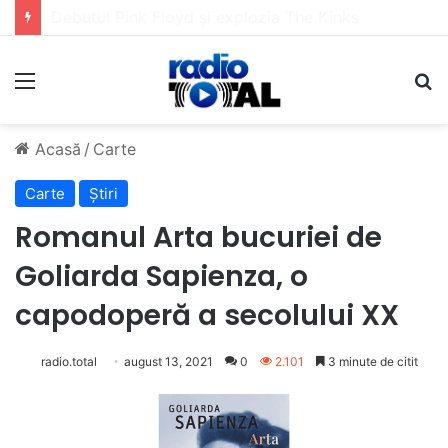
5 muzicieni care au dus muzica tradițională românească la un alt nivel
Meniu
C
Acasă
/
Carte
Carte
Știri
Romanul Arta bucuriei de
Goliarda Sapienza, o
capodoperă a secolului XX
radio.total
august 13, 2021
0
2.101
3 minute de citit