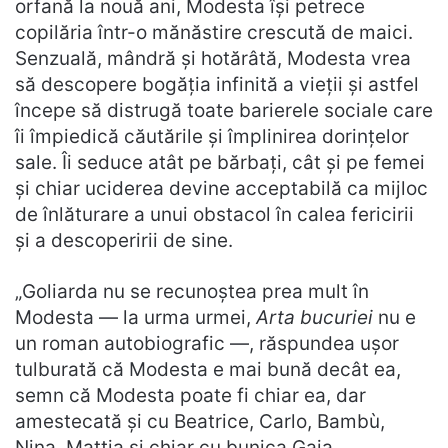
orfană la nouă ani, Modesta își petrece
copilăria într-o mănăstire crescută de maici.
Senzuală, mândră și hotărâtă, Modesta vrea
să descopere bogăția infinită a vieții și astfel
începe să distrugă toate barierele sociale care
îi împiedică căutările și împlinirea dorințelor
sale. Îi seduce atât pe bărbați, cât și pe femei
și chiar uciderea devine acceptabilă ca mijloc
de înlăturare a unui obstacol în calea fericirii
și a descoperirii de sine.
„Goliarda nu se recunoștea prea mult în
Modesta — la urma urmei,
Arta bucuriei
nu e
un roman autobiografic —, răspundea ușor
tulburată că Modesta e mai bună decât ea,
semn că Modesta poate fi chiar ea, dar
amestecată și cu Beatrice, Carlo, Bambù,
Nina, Mattia și chiar cu bunica Gaia,