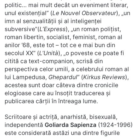
politic… mai mult decât un eveniment literar,
unul existențial” (
Le Nouvel Observateur
), „un
imn al senzualității și al inteligenței
subversive”(
L’Express
), „un roman polițist,
roman libertin, socialist, feminist, roman al
anilor ’68, este tot – tot ce e mai bun din
secolul XX” (
L’Unità
), „o poveste ce poate fi
citită ca text-companion, scrisă din
perspectiva celor umili, a celebrului roman al
lui Lampedusa,
Ghepardul
” (
Kirkus Reviews
),
acestea sunt doar câteva dintre cronicile
elogioase care au însoțit traducerea și
publicarea cărții în întreaga lume.
Scriitoare și actriță, anarhistă, bisexuală,
independentă
Goliarda Sapienza
(1924-1996)
este considerată astăzi una dintre figurile