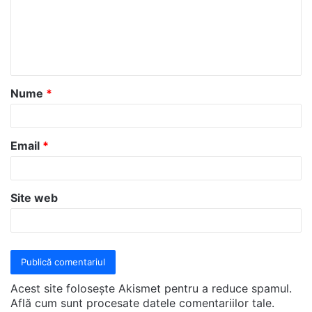
e
n
t
a
Nume
*
r
i
u
Email
*
*
Site web
Acest site folosește Akismet pentru a reduce spamul.
Află cum sunt procesate datele comentariilor tale
.