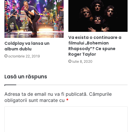
Va exista o continuare a
filmului „Bohemian
Coldplay va lansa un
Rhapsody”? Ce spune
album dublu
Roger Taylor
octombrie 22, 2019
iulie 8, 2020
Lasă un răspuns
Adresa ta de email nu va fi publicată.
Câmpurile
obligatorii sunt marcate cu
*
C
o
m