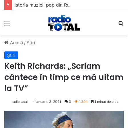
Istoria muzicii pop din România: Evoluția unui gen muzical în timp
Meniu
C
Acasă
/
Știri
Știri
Keith Richards: „Scriam
cântece în timp ce mă uitam
la TV”
radio.total
ianuarie 3, 2021
0
1.394
1 minut de citit