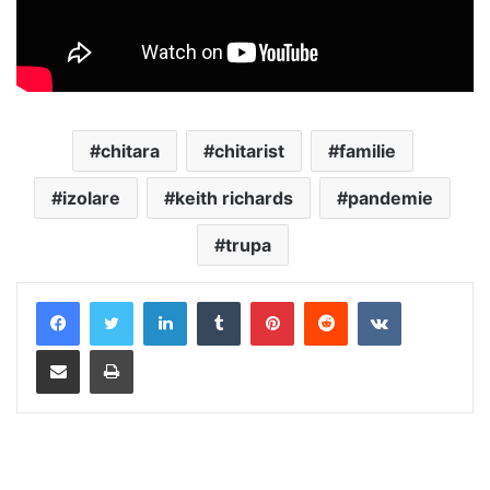
chitara
chitarist
familie
izolare
keith richards
pandemie
trupa
LinkedIn
Tumblr
Pinterest
Reddit
VKontakte
Distribuie prin mail
Tipărește