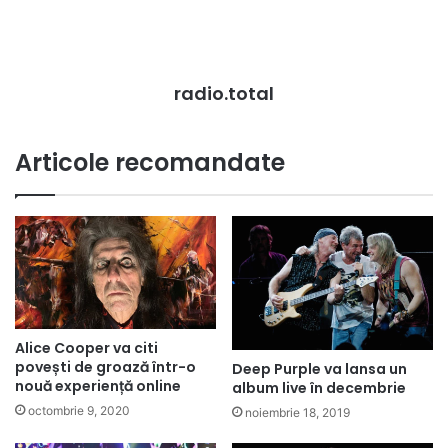
radio.total
Articole recomandate
Alice Cooper va citi
povești de groază într-o
Deep Purple va lansa un
nouă experiență online
album live în decembrie
octombrie 9, 2020
noiembrie 18, 2019