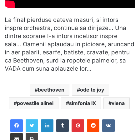
La final pierduse cateva masuri, si intors
inspre orchestra, continua sa dirijeze… Una
dintre soprane l-a intors incetisor inspre
sala… Oamenii aplaudau in picioare, aruncand
in aer palarii, esarfe, batiste, cravate, pentru
ca Beethoven, surd la ropotele palmelor, sa
VADA cum suna aplauzele lor…
beethoven
ode to joy
povestile alinei
simfonia IX
viena
LinkedIn
Tumblr
Pinterest
Reddit
VKontakte
Distribuie prin mail
Tipărește