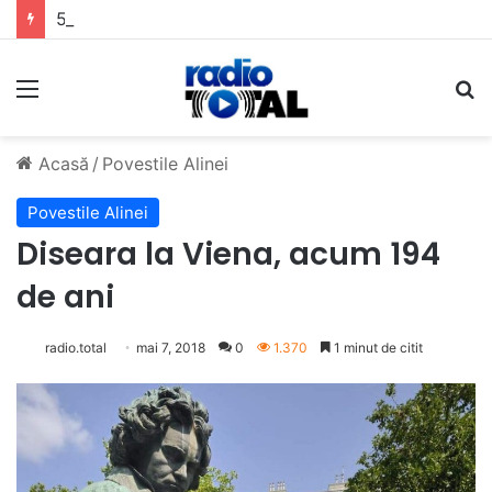
5 muzicieni care au dus muzica tradițională românească la un alt nivel
Meniu
C
Acasă
/
Povestile Alinei
Povestile Alinei
Diseara la Viena, acum 194
de ani
radio.total
mai 7, 2018
0
1.370
1 minut de citit