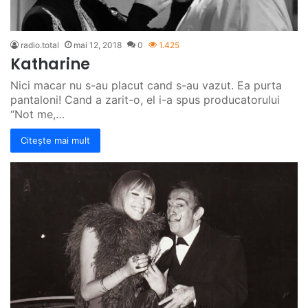
radio.total
mai 12, 2018
0
1.425
Katharine
Nici macar nu s-au placut cand s-au vazut. Ea purta
pantaloni! Cand a zarit-o, el i-a spus producatorului
“Not me,…
Citește mai mult