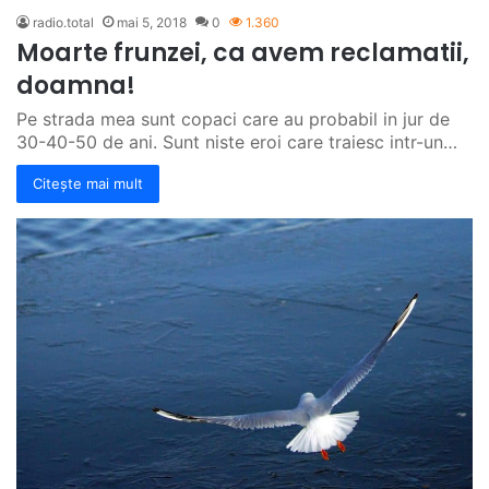
radio.total
mai 5, 2018
0
1.360
Moarte frunzei, ca avem reclamatii,
doamna!
Pe strada mea sunt copaci care au probabil in jur de
30-40-50 de ani. Sunt niste eroi care traiesc intr-un…
Citește mai mult