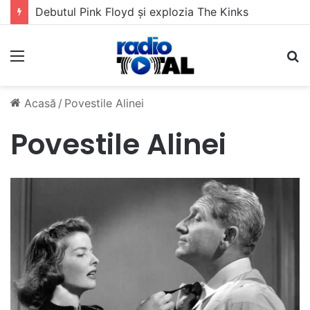
Debutul Pink Floyd și explozia The Kinks
Meniu
C
Acasă
/
Povestile Alinei
Povestile Alinei