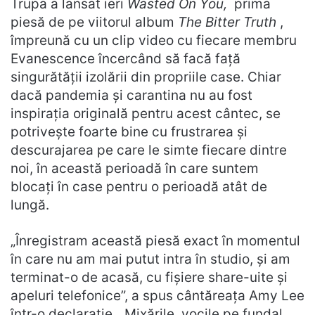
Trupa a lansat ieri
Wasted On You,
prima
piesă de pe viitorul album
The Bitter Truth
,
împreună cu un clip video cu fiecare membru
Evanescence încercând să facă față
singurătății izolării din propriile case. Chiar
dacă pandemia și carantina nu au fost
inspirația originală pentru acest cântec, se
potrivește foarte bine cu frustrarea și
descurajarea pe care le simte fiecare dintre
noi, în această perioadă în care suntem
blocați în case pentru o perioadă atât de
lungă.
„Înregistram această piesă exact în momentul
în care nu am mai putut intra în studio, și am
terminat-o de acasă, cu fișiere share-uite și
apeluri telefonice”, a spus cântăreața Amy Lee
într-o declarație. „Mixările, vocile pe fundal,