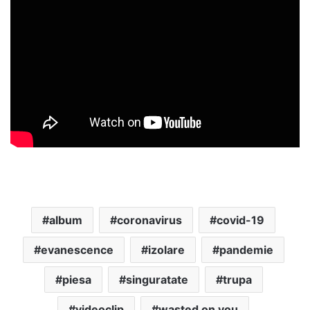
album
coronavirus
covid-19
evanescence
izolare
pandemie
piesa
singuratate
trupa
videoclip
wasted on you