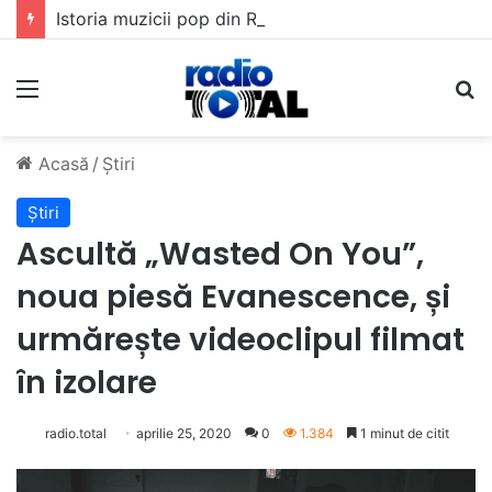
Istoria muzicii pop din România: Evoluția unui gen muzical în timp
Meniu
C
Acasă
/
Știri
Știri
Ascultă „Wasted On You”,
noua piesă Evanescence, și
urmărește videoclipul filmat
în izolare
radio.total
aprilie 25, 2020
0
1.384
1 minut de citit