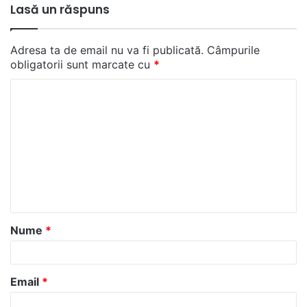
Lasă un răspuns
Adresa ta de email nu va fi publicată.
Câmpurile
obligatorii sunt marcate cu
*
C
o
m
e
n
t
a
Nume
*
r
i
u
Email
*
*