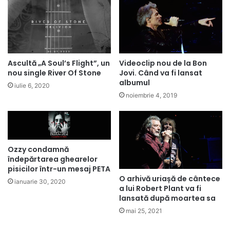
Ascultă „A Soul’s Flight”, un
Videoclip nou de la Bon
nou single River Of Stone
Jovi. Când va fi lansat
albumul
iulie 6, 2020
noiembrie 4, 2019
Ozzy condamnă
îndepărtarea ghearelor
pisicilor într-un mesaj PETA
O arhivă uriașă de cântece
ianuarie 30, 2020
a lui Robert Plant va fi
lansată după moartea sa
mai 25, 2021