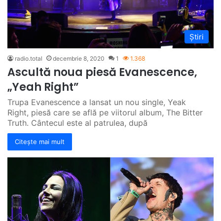
Știri
radio.total
decembrie 8, 2020
1
1.368
Ascultă noua piesă Evanescence,
„Yeah Right”
Trupa Evanescence a lansat un nou single, Yeak
Right, piesă care se află pe viitorul album, The Bitter
Truth. Cântecul este al patrulea, după
Citește mai mult