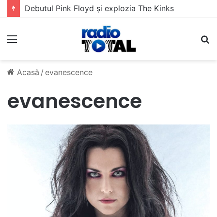
Debutul Pink Floyd și explozia The Kinks
Meniu
C
Acasă
/
evanescence
evanescence