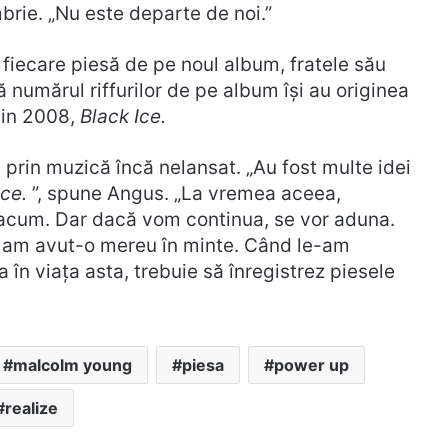
brie. „Nu este departe de noi.”
fiecare piesă de pe noul album, fratele său
 numărul riffurilor de pe album își au originea
din 2008,
Black Ice.
prin muzică încă nelansat. „Au fost multe idei
Ice.
”, spune Angus. „La vremea aceea,
acum. Dar dacă vom continua, se vor aduna.
a am avut-o mereu în minte. Când le-am
în viața asta, trebuie să înregistrez piesele
malcolm young
piesa
power up
realize