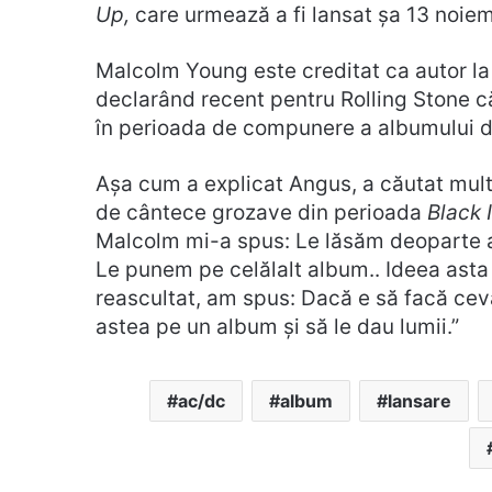
Up,
care urmează a fi lansat șa 13 noiem
Malcolm Young este creditat ca autor la 
declarând recent pentru Rolling Stone că
în perioada de compunere a albumului 
Așa cum a explicat Angus, a căutat mult 
de cântece grozave din perioada
Black 
Malcolm mi-a spus: Le lăsăm deoparte 
Le punem pe celălalt album.. Ideea ast
reascultat, am spus: Dacă e să facă ceva 
astea pe un album și să le dau lumii.”
ac/dc
album
lansare