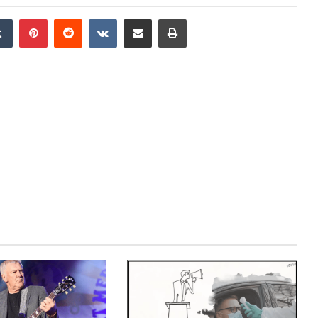
edIn
Tumblr
Pinterest
Reddit
VKontakte
Distribuie prin mail
Tipărește