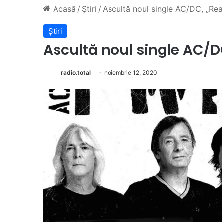
Acasă
/
Știri
/
Ascultă noul single AC/DC, „Rea
Știri
Ascultă noul single AC/DC
radio.total
noiembrie 12, 2020