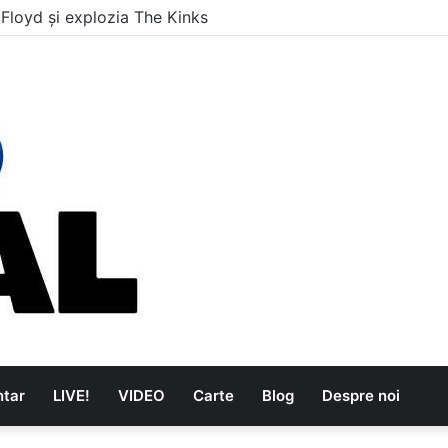
are au dus muzica tradițională românească la un alt nivel
tar
LIVE!
VIDEO
Carte
Blog
Despre noi