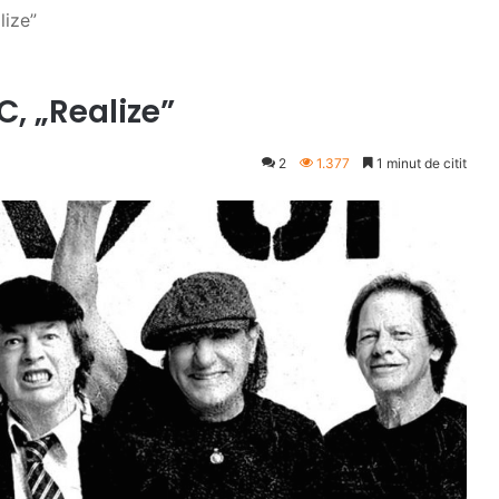
lize”
, „Realize”
2
1.377
1 minut de citit