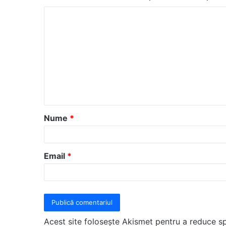
C
o
m
e
n
t
a
Nume
*
r
i
u
Email
*
*
Acest site folosește Akismet pentru a reduce 