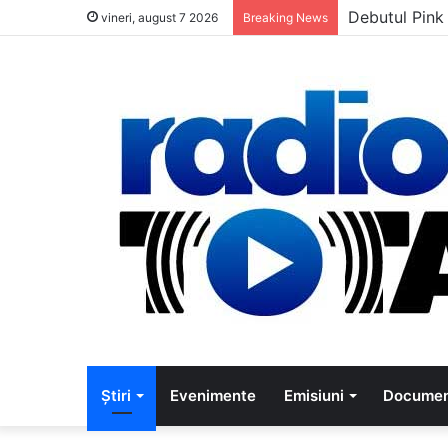
5 muzicieni c
vineri, august 7 2026
Breaking News
Știri
Evenimente
Emisiuni
Documen