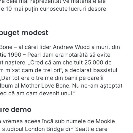
re cele mai reprezentative materiale ale
le 10 mai puțin cunoscute lucruri despre
n buget modest
one – al cărei lider Andrew Wood a murit din
ie 1990 – Pearl Jam era hotărâtă să evite
uat naștere. „Cred că am cheltuit 25.000 de
m mixat cam de trei ori”, a declarat bassistul
Dar tot era o treime din banii pe care îi
 album al Mother Love Bone. Nu ne-am așteptat
cred că am cam devenit unul.”
rare demo
 la vremea aceea încă sub numele de Mookie
a studioul London Bridge din Seattle care