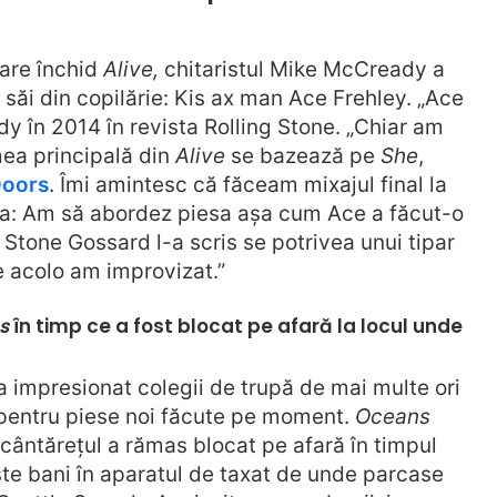
care închid
Alive,
chitaristul Mike McCready a
i săi din copilărie: Kis ax man Ace Frehley. „Ace
y în 2014 în revista Rolling Stone. „Chiar am
 mea principală din
Alive
se bazează pe
She
,
Doors
. Îmi amintesc că făceam mixajul final la
șa: Am să abordez piesa așa cum Ace a făcut-o
 Stone Gossard l-a scris se potrivea unui tipar
 acolo am improvizat.”
s
în timp ce a fost blocat pe afară la locul unde
 impresionat colegii de trupă de mai multe ori
i pentru piese noi făcute pe moment.
Oceans
 cântărețul a rămas blocat pe afară în timpul
ște bani în aparatul de taxat de unde parcase