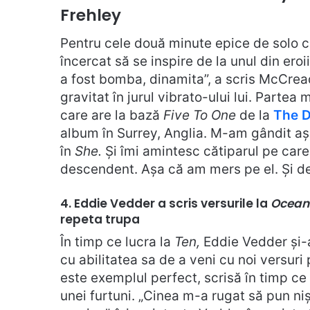
Frehley
Pentru cele două minute epice de solo 
încercat să se inspire de la unul din eroi
a fost bomba, dinamita”, a scris McCread
gravitat în jurul vibrato-ului lui. Partea
care are la bază
Five To One
de la
The 
album în Surrey, Anglia. M-am gândit a
în
She.
Și îmi amintesc cătiparul pe care
descendent. Așa că am mers pe el. Și de
4. Eddie Vedder a scris versurile la
Ocean
repeta trupa
În timp ce lucra la
Ten,
Eddie Vedder și-a
cu abilitatea sa de a veni cu noi versur
este exemplul perfect, scrisă în timp ce
unei furtuni. „Cinea m-a rugat să pun ni