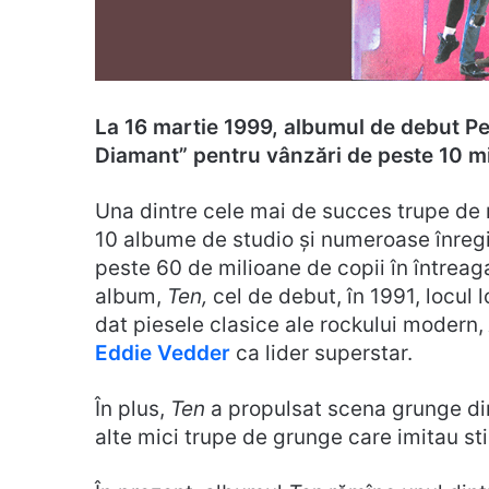
La 16 martie 1999, albumul de debut P
Diamant” pentru vânzări de peste 10 mil
Una dintre cele mai de succes trupe de r
10 albume de studio și numeroase înregis
peste 60 de milioane de copii în întreaga
album,
Ten,
cel de debut, în 1991, locul lo
dat piesele clasice ale rockului modern,
Eddie Vedder
ca lider superstar.
În plus,
Ten
a propulsat scena grunge din
alte mici trupe de grunge care imitau sti