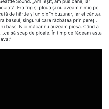
Seattle Sound. „Am ieșit, am pus banii, iar
ncuiată. Era frig și ploua și nu aveam nimic pe
ă de hârtie și un pix în buzunar, iar ei cântau
a bassul, singurul care răzbătea prin pereți,
ntru bass. Nici măcar nu auzeam piesa. Când a
ă…ca să scap de ploaie. În timp ce făceam asta
ceva.”