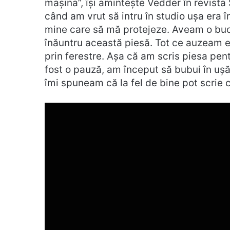
mașina”, își amintește Vedder în revista 
când am vrut să intru în studio ușa era î
mine care să mă protejeze. Aveam o bucat
înăuntru această piesă. Tot ce auzeam er
prin ferestre. Așa că am scris piesa pe
fost o pauză, am început să bubui în uș
îmi spuneam că la fel de bine pot scrie 