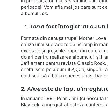
În prezent, albumul
Ten
rămîne unul dint
perioadei. Vom afla mai jos care sunt ce
albumul
Ten.
Ten
a fost înregistrat cu u
Formată din cenușa trupei Mother Love B
cauza unei supradoze de heroinp în mart
excesele și greșelile trupei din care a l
dolari pentru realizarea albumului și l-a
Jeff ament pentru revista Classic Rock. „
cheltuisem pe albumul
Apple
, singurul
ca discul să aibă un succes uriaș. Dar 
2.
Alive
este de fapt o înregist
În ianuarie 1991, Pearl Jam (cunoscută
Blaylock) a înregistrat câteva cântece l