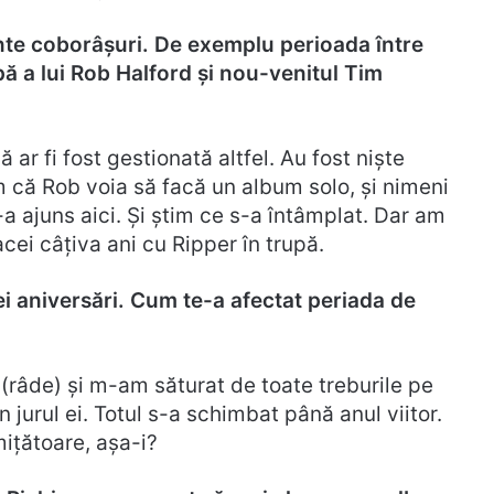
rante coborâșuri. De exemplu perioada între
upă a lui Rob Halford și nou-venitul Tim
ă ar fi fost gestionată altfel. Au fost niște
iam că Rob voia să facă un album solo, și nimeni
-a ajuns aici. Și știm ce s-a întâmplat. Dar am
cei câțiva ani cu Ripper în trupă.
 aniversări. Cum te-a afectat periada de
râde) și m-am săturat de toate treburile pe
n jurul ei. Totul s-a schimbat până anul viitor.
mițătoare, așa-i?