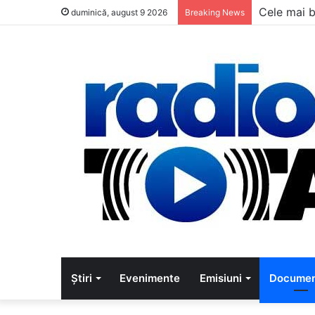
Cele mai b
duminică, august 9 2026
Breaking News
Știri
Evenimente
Emisiuni
Documen