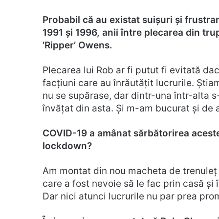
Probabil că au existat suișuri și frust
1991 și 1996, anii între plecarea din tr
‘Ripper’ Owens.
Plecarea lui Rob ar fi putut fi evitată dac
facțiuni care au înrăutățit lucrurile. Șt
nu se supărase, dar dintr-una într-alta s
învățat din asta. Și m-am bucurat și de a
COVID-19 a amânat sărbătorirea acestei
lockdown?
Am montat din nou macheta de trenuleț (
care a fost nevoie să le fac prin casă și î
Dar nici atunci lucrurile nu par prea pro