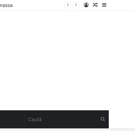
Autentificare
Articol
Sidebar
amassa
aleatoriu
Caută