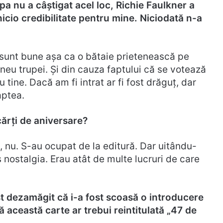
pa nu a câștigat acel loc, Richie Faulkner a
icio credibilitate pentru mine. Niciodată n-a
 sunt bune așa ca o bătaie prietenească pe
eu trupei. Și din cauza faptului că se votează
tine. Dacă am fi intrat ar fi fost drăguț, dar
aptea.
cărți de aniversare?
, nu. S-au ocupat de la editură. Dar uitându-
 nostalgia. Erau atât de multe lucruri de care
ost dezamăgit că i-a fost scoasă o introducere
ă această carte ar trebui reintitulată „47 de