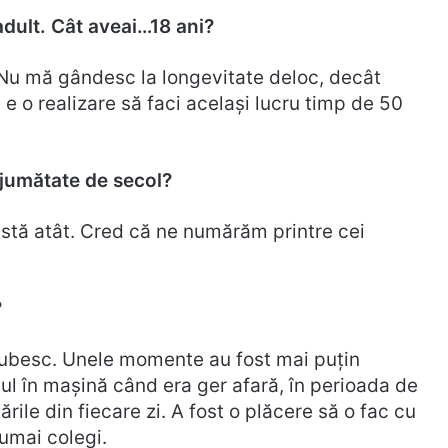
 adult. Cât aveai…18 ani?
. Nu mă gândesc la longevitate deloc, decât
 o realizare să faci același lucru timp de 50
jumătate de secol?
istă atât. Cred că ne numărăm printre cei
?
iubesc. Unele momente au fost mai puțin
tul în mașină când era ger afară, în perioada de
le din fiecare zi. A fost o plăcere să o fac cu
numai colegi.