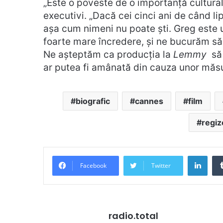
„Este o poveste de o importanță cultural
executivi. „Dacă cei cinci ani de când li
așa cum nimeni nu poate ști. Greg este 
foarte mare încredere, și ne bucurăm să
Ne așteptăm ca producția la
Lemmy
să 
ar putea fi amânată din cauza unor măsu
biografic
cannes
film
regiz
Link
Facebook
Twitter
radio.total