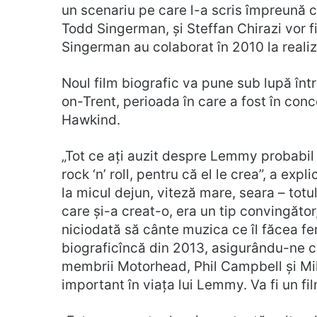
un scenariu pe care l-a scris împreună 
Todd Singerman, și Steffan Chirazi vor fi 
Singerman au colaborat în 2010 la reali
Noul film biografic va pune sub lupă într
on-Trent, perioada în care a fost în con
Hawkind.
„Tot ce ați auzit despre Lemmy probabi
rock ‘n’ roll, pentru că el le crea”, a expl
la micul dejun, viteză mare, seara – tot
care și-a creat-o, era un tip convingător
niciodată să cânte muzica ce îl făcea fe
biograficîncă din 2013, asigurându-ne 
membrii Motorhead, Phil Campbell și Mikke
important în viața lui Lemmy. Va fi un fi