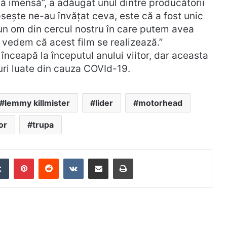
ă imensă”, a adăugat unul dintre producătorii
psește ne-au învățat ceva, este că a fost unic
un om din cercul nostru în care putem avea
 vedem că acest film se realizează.”
înceapă la începutul anului viitor, dar aceasta
ri luate din cauza COVId-19.
lemmy killmister
lider
motorhead
or
trupa
edIn
Tumblr
Pinterest
Reddit
VKontakte
Distribuie prin mail
Tipărește