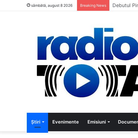
5 muzicien
sâmbătă, august 8 2026
Breaking News
Știri
Evenimente
Emisiuni
Documen