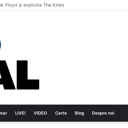
i care au dus muzica tradițională românească la un alt nivel
tar
LIVE!
VIDEO
Carte
Blog
Despre noi