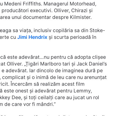
cu Medeni Friffiths. Managerul Motorhead,
producători executivi. Olliver, Chirazi și
zarea unui documentar despre Kilmister.
eaga sa viața, inclusiv copilăria sa din Stoke-
certe cu
Jimi Hendrix
și scurta perioadă în
l că este adevărat…nu pentru că adopta clișee
icat Olliver. „Țigări Marlboro tari și Jack Daniel’s
ul e adevărat. Iar dincolo de imaginea dură pe
, complicat și o inimă de leu care nu arenunțat
ricit. Încercăm să realizăm acest film
că este onest și adevărat pentru Lemmy,
y Dee, și toți ceilalți care au jucat un rol
lm de care vor fi mândri.”