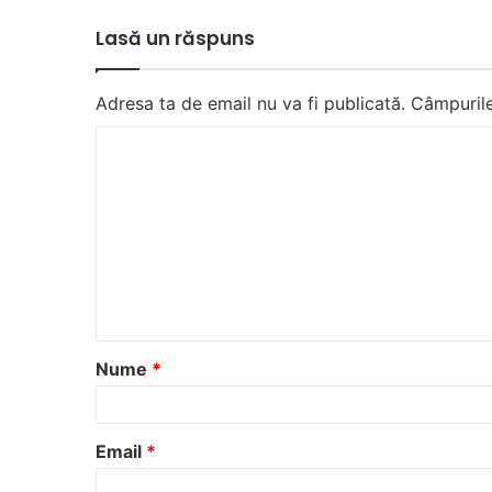
Lasă un răspuns
Adresa ta de email nu va fi publicată.
Câmpurile
C
o
m
e
n
t
a
Nume
*
r
i
u
Email
*
*