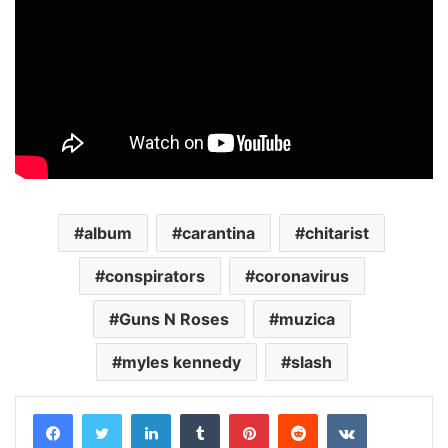
album
carantina
chitarist
conspirators
coronavirus
Guns N Roses
muzica
myles kennedy
slash
LinkedIn
Tumblr
Pinterest
Reddit
VKontakte