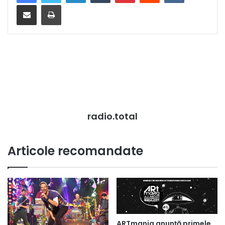
Distribuie prin mail
Tipărește
radio.total
Articole recomandate
ARTmania anunță primele