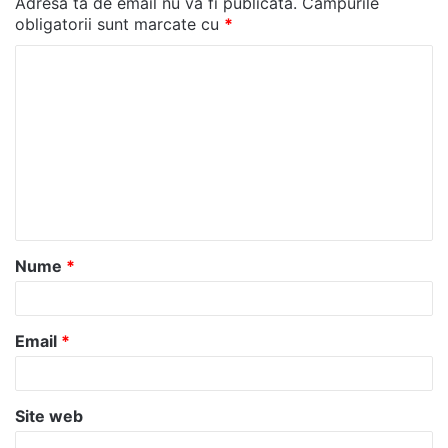
Adresa ta de email nu va fi publicată.
Câmpurile
obligatorii sunt marcate cu
*
C
o
m
e
n
t
a
Nume
*
r
i
u
Email
*
*
Site web