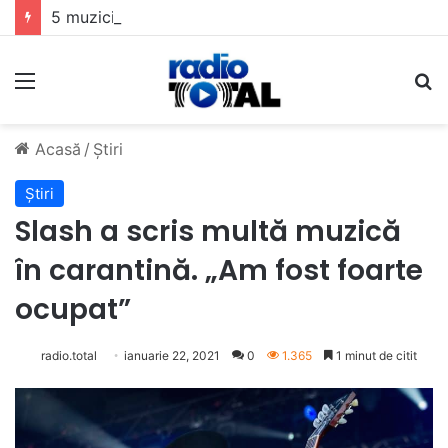
5 muzicieni care au dus muzica tradițională românească la un alt nivel
Meniu
C
Acasă
/
Știri
Știri
Slash a scris multă muzică
în carantină. „Am fost foarte
ocupat”
radio.total
ianuarie 22, 2021
0
1.365
1 minut de citit