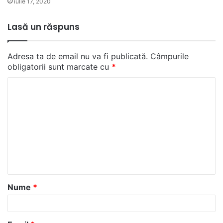
iulie 17, 2020
Lasă un răspuns
Adresa ta de email nu va fi publicată.
Câmpurile
obligatorii sunt marcate cu
*
C
o
m
e
n
t
a
Nume
*
r
i
u