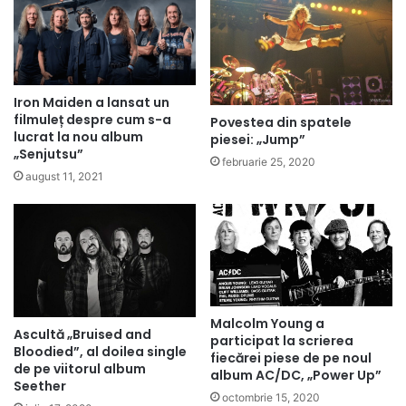
Iron Maiden a lansat un
filmuleț despre cum s-a
Povestea din spatele
lucrat la nou album
piesei: „Jump”
„Senjutsu”
februarie 25, 2020
august 11, 2021
Malcolm Young a
Ascultă „Bruised and
participat la scrierea
Bloodied”, al doilea single
fiecărei piese de pe noul
de pe viitorul album
album AC/DC, „Power Up”
Seether
octombrie 15, 2020