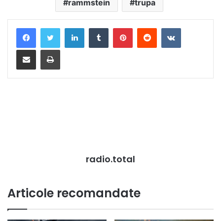
rammstein
trupa
LinkedIn
Tumblr
Pinterest
Reddit
VKontakte
Distribuie prin mail
Tipărește
radio.total
Articole recomandate