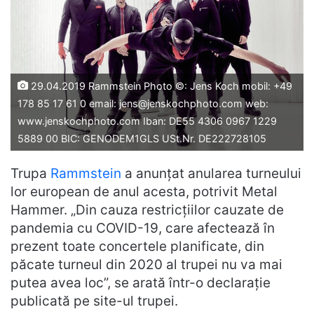
29.04.2019 Rammstein Photo ©: Jens Koch mobil: +49
178 85 17 61 0 email: jens@jenskochphoto.com web:
www.jenskochphoto.com Iban: DE55 4306 0967 1229
5889 00 BIC: GENODEM1GLS USt.Nr. DE222728105
Trupa
Rammstein
a anunțat anularea turneului
lor european de anul acesta, potrivit Metal
Hammer. „Din cauza restricțiilor cauzate de
pandemia cu COVID-19, care afectează în
prezent toate concertele planificate, din
păcate turneul din 2020 al trupei nu va mai
putea avea loc”, se arată într-o declarație
publicată pe site-ul trupei.