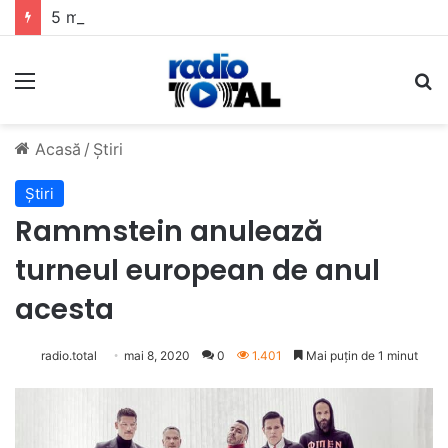
5 muzicieni care au dus muzica tradițională românească la un alt nivel
Meniu
C
Acasă
/
Știri
Știri
Rammstein anulează
turneul european de anul
acesta
radio.total
mai 8, 2020
0
1.401
Mai puțin de 1 minut