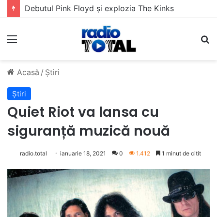
5 muzicieni care au dus muzica tradițională românească la un alt nivel
Meniu
C
Acasă
/
Știri
Știri
Quiet Riot va lansa cu
siguranță muzică nouă
radio.total
ianuarie 18, 2021
0
1.412
1 minut de citit