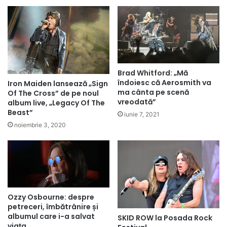
Brad Whitford: „Mă
îndoiesc că Aerosmith va
Iron Maiden lansează „Sign
ma cânta pe scenă
Of The Cross” de pe noul
vreodată”
album live, „Legacy Of The
Beast”
iunie 7, 2021
noiembrie 3, 2020
Ozzy Osbourne: despre
petreceri, îmbătrânire și
albumul care i-a salvat
SKID ROW la Posada Rock
viața