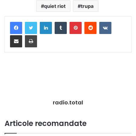
quiet riot
trupa
LinkedIn
Tumblr
Pinterest
Reddit
VKontakte
Distribuie prin mail
Tipărește
radio.total
Articole recomandate