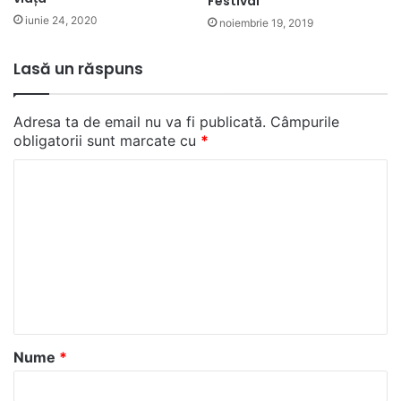
Festival
iunie 24, 2020
noiembrie 19, 2019
Lasă un răspuns
Adresa ta de email nu va fi publicată.
Câmpurile
obligatorii sunt marcate cu
*
C
o
m
e
n
t
a
Nume
*
r
i