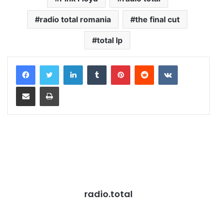
radio total romania
the final cut
total lp
LinkedIn
Tumblr
Pinterest
Reddit
VKontakte
Distribuie prin mail
Tipărește
radio.total