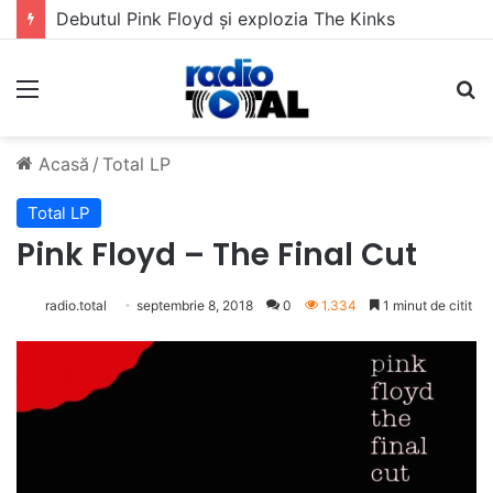
5 muzicieni care au dus muzica tradițională românească la un alt nivel
Meniu
C
Acasă
/
Total LP
Total LP
Pink Floyd – The Final Cut
radio.total
septembrie 8, 2018
0
1.334
1 minut de citit