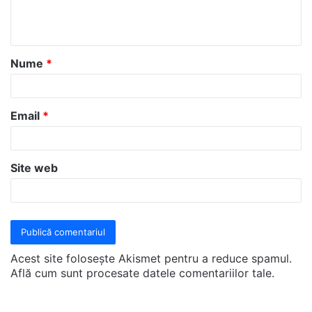
n
t
a
Nume
*
r
i
u
Email
*
*
Site web
Acest site folosește Akismet pentru a reduce spamul.
Află cum sunt procesate datele comentariilor tale
.