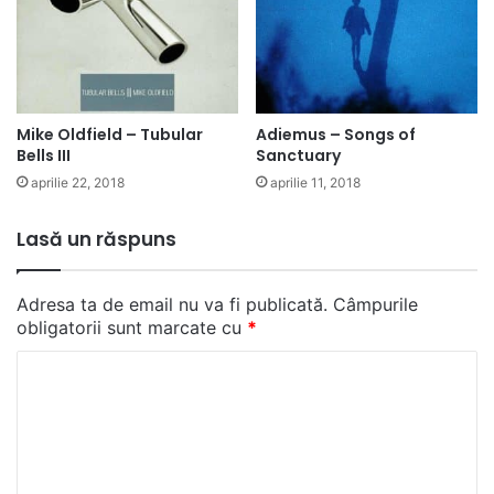
Mike Oldfield – Tubular
Adiemus – Songs of
Bells III
Sanctuary
aprilie 22, 2018
aprilie 11, 2018
Lasă un răspuns
Adresa ta de email nu va fi publicată.
Câmpurile
obligatorii sunt marcate cu
*
C
o
m
e