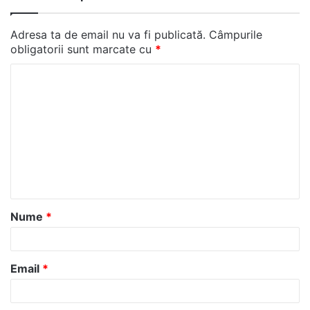
Adresa ta de email nu va fi publicată.
Câmpurile
obligatorii sunt marcate cu
*
C
o
m
e
n
t
a
Nume
*
r
i
u
Email
*
*