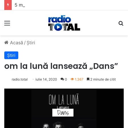
5 muzicieni care au dus muzica tradițională românească la un alt nivel
Meniu
C
Acasă
/
Știri
Știri
om la lună lansează „Dans”
radio.total
iulie 14, 2020
0
1.367
2 minute de citit