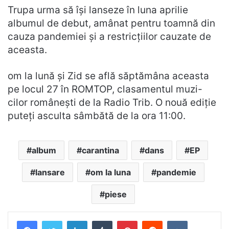
Trupa urma să își lanseze în luna aprilie
albumul de debut, amânat pentru toamnă din
cauza pandemiei și a restricțiilor cauzate de
aceasta.
om la lună și Zid se află săptămâna aceasta
pe locul 27 în ROMTOP, clasamentul muzi-
cilor românești de la Radio Trib. O nouă ediție
puteți asculta sâmbătă de la ora 11:00.
album
carantina
dans
EP
lansare
om la luna
pandemie
piese
LinkedIn
Tumblr
Pinterest
Reddit
VKontakte