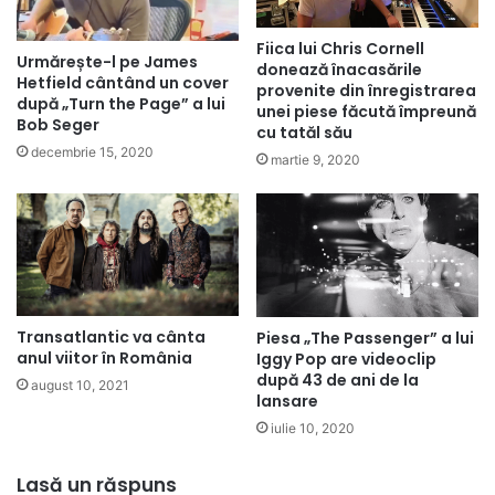
Fiica lui Chris Cornell
Urmărește-l pe James
donează înacasările
Hetfield cântând un cover
provenite din înregistrarea
după „Turn the Page” a lui
unei piese făcută împreună
Bob Seger
cu tatăl său
decembrie 15, 2020
martie 9, 2020
Transatlantic va cânta
Piesa „The Passenger” a lui
anul viitor în România
Iggy Pop are videoclip
după 43 de ani de la
august 10, 2021
lansare
iulie 10, 2020
Lasă un răspuns