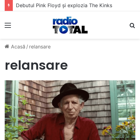
Debutul Pink Floyd și explozia The Kinks
Meniu
C
Acasă
/
relansare
relansare