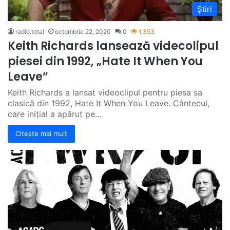
Știri
radio.total
octombrie 22, 2020
0
1.353
Keith Richards lansează videcolipul
piesei din 1992, „Hate It When You
Leave”
Keith Richards a lansat videoclipul pentru piesa sa
clasică din 1992, Hate It When You Leave. Cântecul,
care inițial a apărut pe…
Citește mai mult