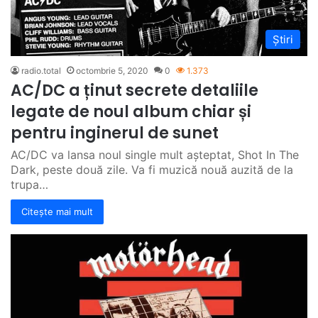
Știri
radio.total
octombrie 5, 2020
0
1.373
AC/DC a ținut secrete detaliile
legate de noul album chiar și
pentru inginerul de sunet
AC/DC va lansa noul single mult așteptat, Shot In The
Dark, peste două zile. Va fi muzică nouă auzită de la
trupa…
Citește mai mult