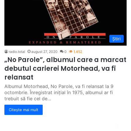
Știri
radio.total
august 27, 2020
0
1.452
„No Parole”, albumul care a marcat
debutul carierei Motorhead, va fi
relansat
Albumul Motorhead, No Parole, va fi relansat la 9
octombrie. Înregistrat inițial în 1975, albumul ar fi
trebuit să fie cel de…
Citește mai mult